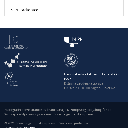
NIPP radionice
Nacionalna kontaktna točka za NIPP i
INSPIRE
Državna geodetska uprava
Gruška 20, 10 000 Zagreb, Hrvatska
Nadogradnja ove stranice sufinancirana je iz Europskog socijalnog fonda.
Sadržaj je isključiva odgovornost Državne geodetske uprave.
© 2021 Državna geodetska uprava. | Sva prava pridržana.
Izjava o pristupačnosti