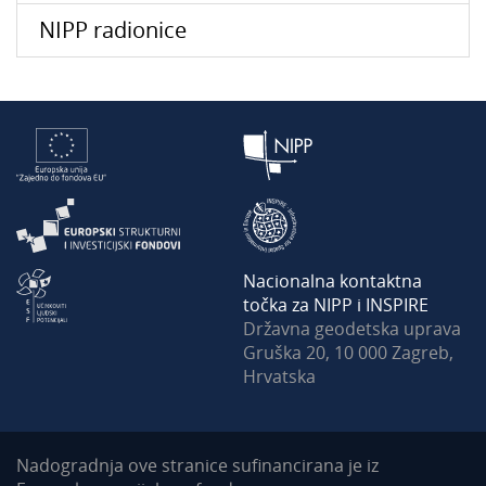
NIPP radionice
Nacionalna kontaktna
točka za NIPP i INSPIRE
Državna geodetska uprava
Gruška 20, 10 000 Zagreb,
Hrvatska
Nadogradnja ove stranice sufinancirana je iz