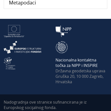
Metapodaci
Nacionalna kontaktna
točka za NIPP i INSPIRE
Državna geodetska uprava
Gruška 20, 10 000 Zagreb,
Hrvatska
Nadogradnja ove stranice sufinancirana je iz
Europskog socijalnog fonda.