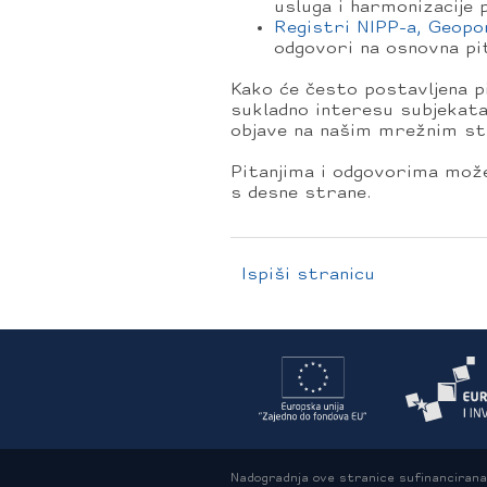
usluga i harmonizacije
Registri NIPP-a, Geop
odgovori na osnovna pi
Kako će često postavljena p
sukladno interesu subjekat
objave na našim mrežnim st
Pitanjima i odgovorima može
s desne strane.
Ispiši stranicu
Nadogradnja ove stranice sufinancirana 