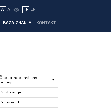
A
A
HR
EN
BAZA ZNANJA
KONTAKT
Često postavljena
pitanja
Publikacije
Pojmovnik