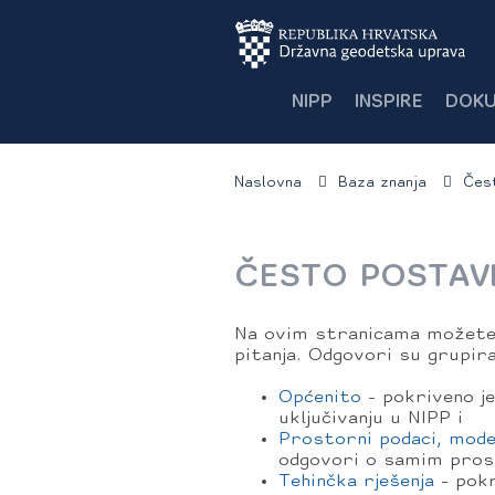
NIPP
INSPIRE
DOKU
Naslovna
Baza znanja
Čest
ČESTO POSTAV
Na ovim stranicama možete 
pitanja. Odgovori su grupira
Općenito
- pokriveno je
uključivanju u NIPP i
Prostorni podaci, mode
odgovori o samim prost
Tehinčka rješenja
- pokr