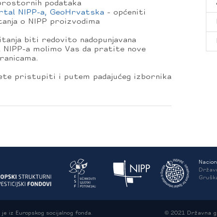
 prostornih podataka
ortal NIPP-a, GeoHrvatska
- općeniti
tanja o NIPP proizvodima
itanja biti redovito nadopunjavana
a NIPP-a molimo Vas da pratite nove
ranicama.
te pristupiti i putem padajućeg izbornika
Nacion
Držav
Grušk
je iz Europskog socijalnog fonda.
© 2021 Državna ge