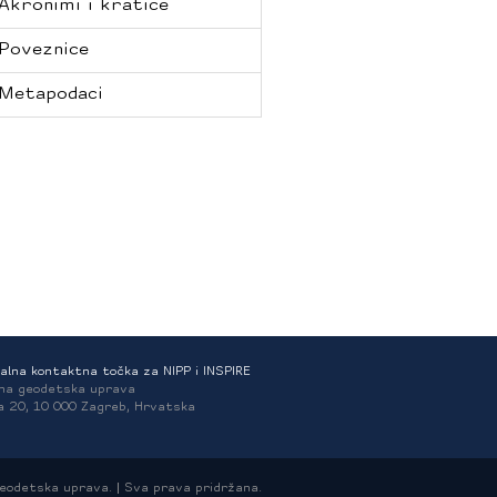
Akronimi i kratice
Poveznice
Metapodaci
alna kontaktna točka za NIPP i INSPIRE
na geodetska uprava
a 20, 10 000 Zagreb, Hrvatska
odetska uprava. | Sva prava pridržana.