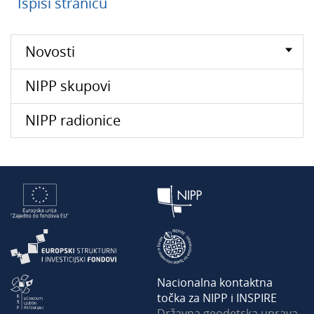
Ispiši stranicu
Novosti
NIPP skupovi
NIPP radionice
Nacionalna kontaktna
točka za NIPP i INSPIRE
Državna geodetska uprava