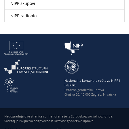
NIPP skupovi
NIPP radionice
Nacionalna kontaktna točka za NIPP i
INSPIRE
Državna geodetska uprava
Gruška 20, 10 000 Zagreb, Hrvatska
Nadogradnja ove stranice sufinancirana je iz Europskog socijalnog fonda.
Sadržaj je isključiva odgovornost Državne geodetske uprave.