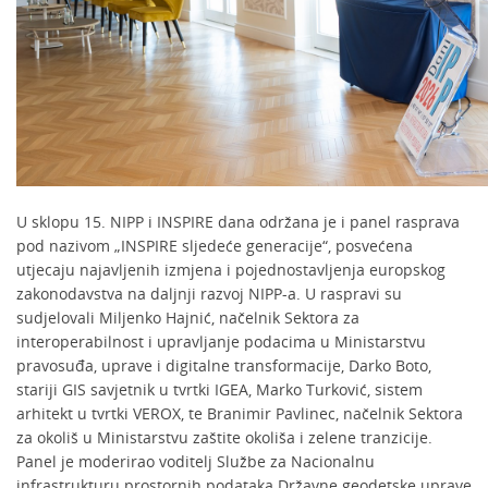
U sklopu 15. NIPP i INSPIRE dana održana je i panel rasprava
pod nazivom „INSPIRE sljedeće generacije“, posvećena
utjecaju najavljenih izmjena i pojednostavljenja europskog
zakonodavstva na daljnji razvoj NIPP-a. U raspravi su
sudjelovali Miljenko Hajnić, načelnik Sektora za
interoperabilnost i upravljanje podacima u Ministarstvu
pravosuđa, uprave i digitalne transformacije, Darko Boto,
stariji GIS savjetnik u tvrtki IGEA, Marko Turković, sistem
arhitekt u tvrtki VEROX, te Branimir Pavlinec, načelnik Sektora
za okoliš u Ministarstvu zaštite okoliša i zelene tranzicije.
Panel je moderirao voditelj Službe za Nacionalnu
infrastrukturu prostornih podataka Državne geodetske uprave