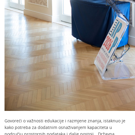
Govoreći o važnosti edukacije i razmjene znanja, istaknuo je
kako potreba za dodatnim osnaživanjem kapaciteta u
području prostornih podataka i dalje postoji. „Državna