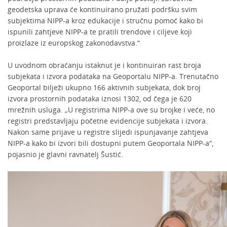
geodetska uprava će kontinuirano pružati podršku svim
subjektima NIPP-a kroz edukacije i stručnu pomoć kako bi
ispunili zahtjeve NIPP-a te pratili trendove i ciljeve koji
proizlaze iz europskog zakonodavstva.“
U uvodnom obraćanju istaknut je i kontinuiran rast broja
subjekata i izvora podataka na Geoportalu NIPP-a. Trenutačno
Geoportal bilježi ukupno 166 aktivnih subjekata, dok broj
izvora prostornih podataka iznosi 1302, od čega je 620
mrežnih usluga. „U registrima NIPP-a ove su brojke i veće, no
registri predstavljaju početne evidencije subjekata i izvora.
Nakon same prijave u registre slijedi ispunjavanje zahtjeva
NIPP-a kako bi izvori bili dostupni putem Geoportala NIPP-a“,
pojasnio je glavni ravnatelj Šustić.