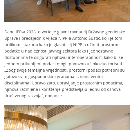
Dane IPP-a 2026. otvorio je glavni ravnatelj Državne geodetske
uprave i predsjednik Vijeća NIPP-a Antonio Šustić, koji je tom
prilikom istaknuo kako je glavni cilj NIPP-a učiniti prostorne
podatke u nadležnosti javnog sektora lako i jednostavno
dostupnima te osigurati njihovu interoperabilnost, kako bi se
jednom prikupljeni podaci mogli ponovno učinkovito koristiti.
„Zbog svoje temeljne vrijednosti, prostorni podaci potrebni su
gotovo svim gospodarskim granama i znanstvenim
disciplinama. Upravo zato, upravljanje prostornim podacima,
njihova razmjena i korištenje predstavljaju jednu od osnova
društvenog razvoja“, dodao je.