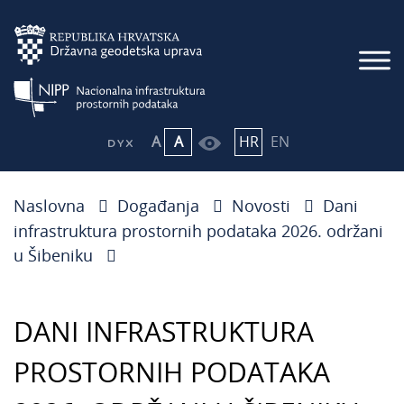
A
A
HR
EN
Naslovna
Događanja
Novosti
Dani
infrastruktura prostornih podataka 2026. održani
u Šibeniku
DANI INFRASTRUKTURA
PROSTORNIH PODATAKA