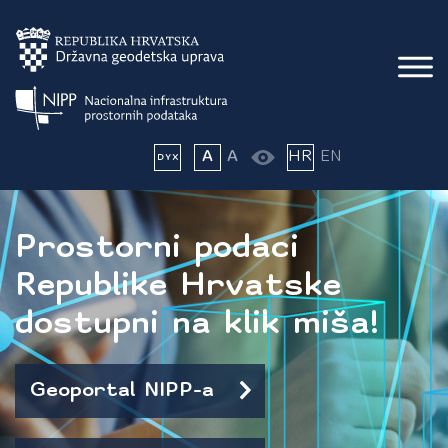
A
A
HR
EN
Prostorni podaci
Republike Hrvatske
dostupni na klik miša!
Geoportal NIPP-a