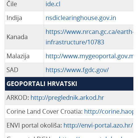
Čile
ide.cl
Indija
nsdiclearinghouse.gov.in
https://www.nrcan.gc.ca/earth-s
Kanada
infrastructure/10783
Malazija
http://www.mygeoportal.gov.my
SAD
https://www.fgdc.gov/
GEOPORTALI HRVATSKI
ARKOD:
http://preglednik.arkod.hr
Corine Land Cover Croatia:
http://corine.haop.
ENVI portal okoliša:
http://envi-portal.azo.hr/