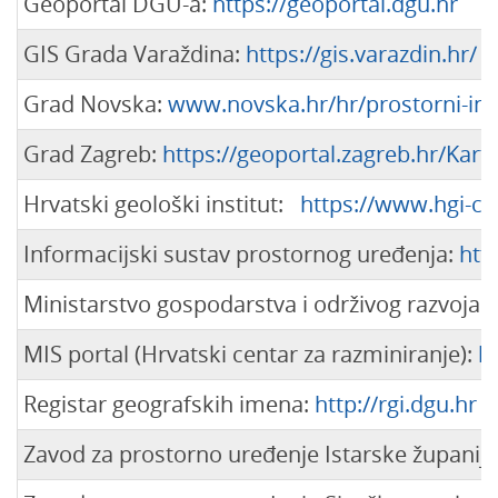
Geoportal DGU-a:
https://geoportal.dgu.hr
GIS Grada Varaždina:
https://gis.varazdin.hr/
Grad Novska:
www.novska.hr/hr/prostorni-inf
Grad Zagreb:
https://geoportal.zagreb.hr/Kart
Hrvatski geološki institut:
https://www.hgi-cg
Informacijski sustav prostornog uređenja:
htt
Ministarstvo gospodarstva i održivog razvoja:
MIS portal (Hrvatski centar za razminiranje):
h
Registar geografskih imena:
http://rgi.dgu.hr
Zavod za prostorno uređenje Istarske županij