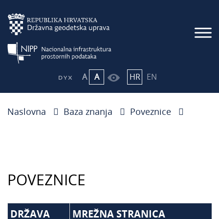
A
A
HR
EN
Naslovna
Baza znanja
Poveznice
POVEZNICE
DRŽAVA
MREŽNA STRANICA