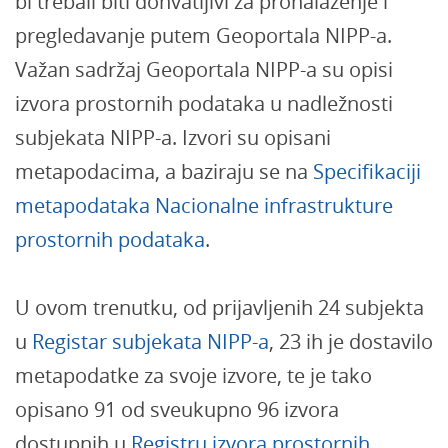
bi trebali biti dohvatljivi za pronalaženje i
pregledavanje putem Geoportala NIPP-a.
Važan sadržaj Geoportala NIPP-a su opisi
izvora prostornih podataka u nadležnosti
subjekata NIPP-a. Izvori su opisani
metapodacima, a baziraju se na
Specifikaciji
metapodataka Nacionalne infrastrukture
prostornih podataka
.
U ovom trenutku, od prijavljenih 24 subjekta
u
Registar subjekata NIPP-a
, 23 ih je dostavilo
metapodatke za svoje izvore, te je tako
opisano 91 od sveukupno 96 izvora
dostupnih u
Registru izvora prostornih