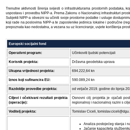
Trenutne aktivnosti širenja svijesti o infrastrukturama prostornih podataka, 
uspostavu i provedbu NIPP-a. Prema Zakonu o Nacionalnoj infrastrukturi prosto
Subjekti NIPP-a obvezni su učiniti svoje prostorne podatke i usluge dostupnim
koji rade na poslovima NIPP-a te zaposlenike jedinica lokalne i područne (re
prepoznata kao nedostatna, a vezana su uz licenciranje, uvjete korištenja pro
Europski socijalni fond
Operativni program:
Učinkoviti ljudski potencijali
Korisnik projekta:
Državna geodetska uprava
Ukupna vrijednost projekta:
694.222,64 kn
Iznos koji sufinancira EU:
590.089,24 kn
Razdoblje provedbe projekta:
od veljače 2019. godine do lipnja 2
Ciljevi i očekivani rezultati projekta
Osnovni cilj projekta je ojačati p
(operacije):
regionalnoj i nacionalnoj razini s cil
Voditelj projekta:
Tomislav Ciceli, tomislav.ciceli@dgu.
Analiza postojećeg stanja i 
Jačanje kapaciteta službeni