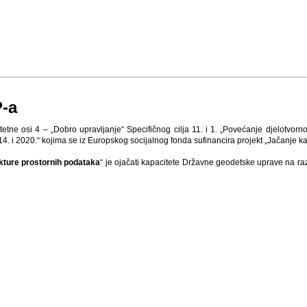
P-a
tne osi 4 – „Dobro upravljanje“ Specifičnog cilja 11. i 1. „Povećanje djelotvornos
14. i 2020.“ kojima se iz Europskog socijalnog fonda sufinancira projekt „Jačanje k
kture prostornih podataka
“ je ojačati kapacitete Državne geodetske uprave na ra