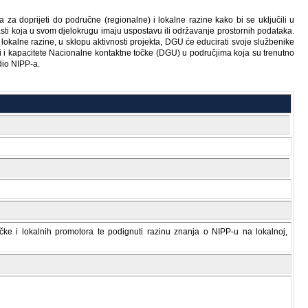
 za doprijeti do područne (regionalne) i lokalne razine kako bi se uključili u
sti koja u svom djelokrugu imaju uspostavu ili održavanje prostornih podataka.
okalne razine, u sklopu aktivnosti projekta, DGU će educirati svoje službenike
i i kapacitete Nacionalne kontaktne točke (DGU) u područjima koja su trenutno
dio NIPP-a.
čke i lokalnih promotora te podignuti razinu znanja o NIPP-u na lokalnoj,