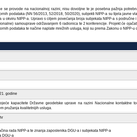
koje se provode na nacionalnoj razini, nisu dovoljne te je posebna pažnja potrebna
rnih podataka (NN 56/2013, 52/2018, 50/2020), subjekti NIPP-a su tijela javne vla
a u okviru NIPP-a. Upravo s ciljem povećanja broja subjekata NIPP-a s područne i l
gionalne) samouprave održavanjem 6 radionica te 2 konferencije. Projekt će ojačat
stornih podataka te načine naplate mrežnih usluga, koji su prema Zakonu o NIPP-u 
021. godine
ostojeće kapacitete Državne geodetske uprave na razini Nacionalne kontaktne to
jem pružanja kvalitetnijih usluga.
hr
načina rada NIPP-a te znanja zaposlenika DGU-a i subjekata NIPP-a
ka DGU-a