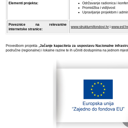
Elementi projekta:
Održavanje radionica i konfer
Promidžba i vidljivost
Upravljanje projektom i admin
Poveznice na relevantne
www.strukturnifondovi.hr
i
www.esf.h
internetske stranice:
Provedbom projekta „
Jačanje kapaciteta za uspostavu Nacionalne infrastr
područne (regionalne) i lokalne razine te ih učiniti dostupnima na jednom mjest