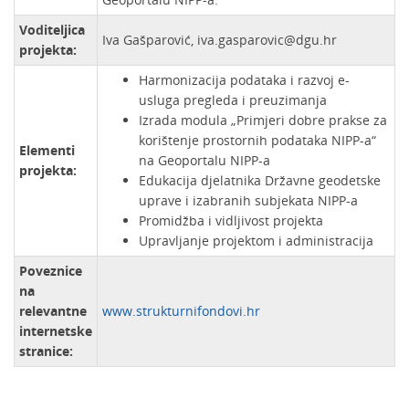
Voditeljica
Iva Gašparović, iva.gasparovic@dgu.hr
projekta:
Harmonizacija podataka i razvoj e-
usluga pregleda i preuzimanja
Izrada modula „Primjeri dobre prakse za
korištenje prostornih podataka NIPP-a“
Elementi
na Geoportalu NIPP-a
projekta:
Edukacija djelatnika Državne geodetske
uprave i izabranih subjekata NIPP-a
Promidžba i vidljivost projekta
Upravljanje projektom i administracija
Poveznice
na
relevantne
www.strukturnifondovi.hr
internetske
stranice: