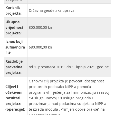
Korisnik
Državna geodetska uprava
projekta:
Ukupna
vrijednost
800.000,00 kn
projekta:
Iznos koji
sufinancira
680.000,00 kn
EU:
Razdoblje
provedbe
od 1. prosinaca 2019. do 1. lipnja 2021. godine
projekta:
Osnovni cilj projekta je povećati dostupnost
Ciljevi i
prostornih podataka NIPP-a pomoću
očekivani
programskih rješenja za harmonizaciju i razvoj
rezultati
e-usluga. Razvoj 10 usluga pregleda i
projekta
preuzimanja nad podacima subjekata NIPP-a
(operacije):
te izrada modula „Primjeri dobre prakse“ na
Geoportalu NIPP-a.