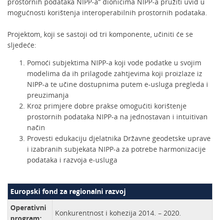
prostornih podataka NIPP-a“ dionicima NIPP-a pružiti uvid u
mogućnosti korištenja interoperabilnih prostornih podataka.
Projektom, koji se sastoji od tri komponente, učiniti će se
sljedeće:
Pomoći subjektima NIPP-a koji vode podatke u svojim
modelima da ih prilagode zahtjevima koji proizlaze iz
NIPP-a te učine dostupnima putem e-usluga pregleda i
preuzimanja
Kroz primjere dobre prakse omogućiti korištenje
prostornih podataka NIPP-a na jednostavan i intuitivan
način
Provesti edukaciju djelatnika Državne geodetske uprave
i izabranih subjekata NIPP-a za potrebe harmonizacije
podataka i razvoja e-usluga
Europski fond za regionalni razvoj
Operativni
Konkurentnost i kohezija 2014. – 2020.
program: