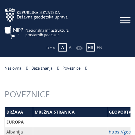
A
A
HR
EN
Naslovna
Baza znanja
Poveznice
POVEZNICE
DRŽAVA
MREŽNA STRANICA
GEOPORTAL
EUROPA
Albanija
https://geopo