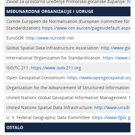
Zavod za prostorno uređenje Primorsko-goranske županije:
htt
MEĐUNARODNE ORGANIZACIJE I UDRUGE
Comite Europeen de Normalisation (European Committee for
Standardization):
https://www.cen.eu/cen/pages/default.aspx
EuroSDR:
http://www.eurosdr.net
Global Spatial Data Infrastructure Association:
http://www.gsdi.
International Organization for Standardization:
https://www.iso
ISO/TC 211:
https://www.isotc211.org
Open Geospatial Consortium:
https://www.opengeospatial.org
Organization for the Advancement of Structured Information S
United Nations Global Geospatial Information Management:
ht
United Nations Spatial Data Infrastructure:
http://www.unsdi.nl
U. S. Federal Geographic Data Committee:
https://www.fgdc.gov
OSTALO