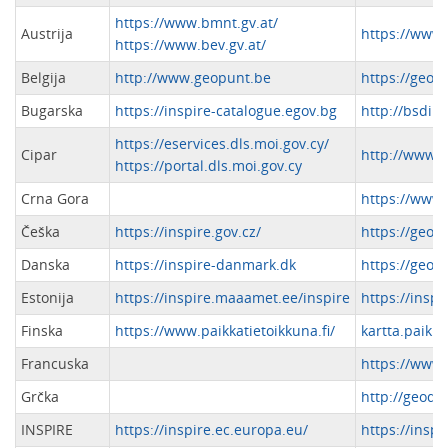
https://www.bmnt.gv.at/
Austrija
https://www.i
https://www.bev.gv.at/
Belgija
http://www.geopunt.be
https://geo.b
Bugarska
https://inspire-catalogue.egov.bg
http://bsdi.a
https://eservices.dls.moi.gov.cy/
Cipar
http://www.g
https://portal.dls.moi.gov.cy
Crna Gora
https://www.
Češka
https://inspire.gov.cz/
https://geopo
Danska
https://inspire-danmark.dk
https://geod
Estonija
https://inspire.maaamet.ee/inspire
https://insp
Finska
https://www.paikkatietoikkuna.fi/
kartta.paikka
Francuska
https://www.
Grčka
http://geoda
INSPIRE
https://inspire.ec.europa.eu/
https://insp