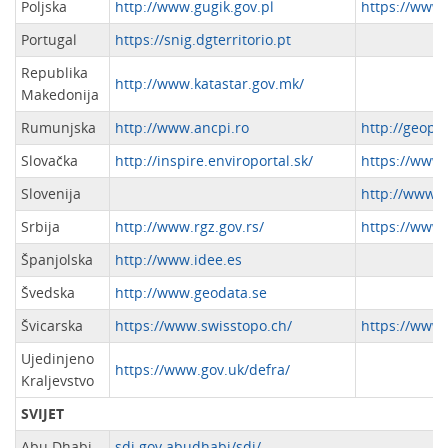
Poljska
http://www.gugik.gov.pl
https://www.
Portugal
https://snig.dgterritorio.pt
Republika
http://www.katastar.gov.mk/
Makedonija
Rumunjska
http://www.ancpi.ro
http://geopor
Slovačka
http://inspire.enviroportal.sk/
https://www.
Slovenija
http://www.g
Srbija
http://www.rgz.gov.rs/
https://www.
Španjolska
http://www.idee.es
Švedska
http://www.geodata.se
Švicarska
https://www.swisstopo.ch/
https://www
Ujedinjeno
https://www.gov.uk/defra/
Kraljevstvo
SVIJET
Abu Dhabi
sdi.gov.abudhabi/sdi/