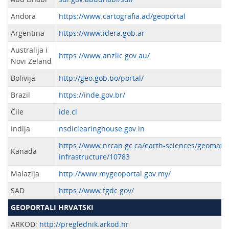
Andora
https://www.cartografia.ad/geoportal
Argentina
https://www.idera.gob.ar
Australija i
https://www.anzlic.gov.au/
Novi Zeland
Bolivija
http://geo.gob.bo/portal/
Brazil
https://inde.gov.br/
Čile
ide.cl
Indija
nsdiclearinghouse.gov.in
https://www.nrcan.gc.ca/earth-sciences/geomatic
Kanada
infrastructure/10783
Malazija
http://www.mygeoportal.gov.my/
SAD
https://www.fgdc.gov/
GEOPORTALI HRVATSKI
ARKOD:
http://preglednik.arkod.hr