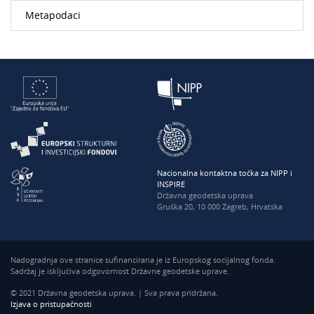
Metapodaci
Nacionalna kontaktna točka za NIPP i
INSPIRE
Državna geodetska uprava
Gruška 20, 10 000 Zagreb, Hrvatska
Nadogradnja ove stranice sufinancirana je iz Europskog socijalnog fonda.
Sadržaj je isključiva odgovornost Državne geodetske uprave.
© 2021 Državna geodetska uprava. | Sva prava pridržana.
Izjava o pristupačnosti