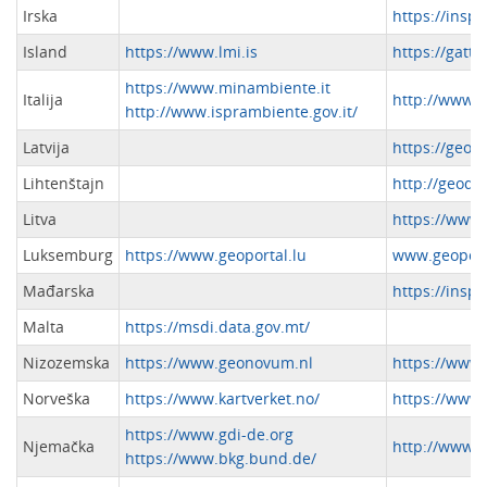
Irska
https://inspi
Island
https://www.lmi.is
https://gatt.l
https://www.minambiente.it
Italija
http://www.p
http://www.isprambiente.gov.it/
Latvija
https://geolat
Lihtenštajn
http://geodate
Litva
https://www.
Luksemburg
https://www.geoportal.lu
www.geoporta
Mađarska
https://inspi
Malta
https://msdi.data.gov.mt/
Nizozemska
https://www.geonovum.nl
https://www.
Norveška
https://www.kartverket.no/
https://www
https://www.gdi-de.org
Njemačka
http://www.g
https://www.bkg.bund.de/