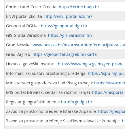
Corine Land Cover Croatia:
http://corine.haop.hr
ENVI portal okoliša:
http://envi-portal.azo.hr/
Geoportal DGU-a:
https://geoportal.dgu.hr
GIS Grada Varaždina:
https://gis.varazdin.hr/
Grad Novska:
www.novska.hr/hr/prostorni-informacijski-sustav/
Grad Zagreb:
https://geoportal.zagreb.hr/Karta
Hrvatski geološki institut:
https://www.hgi-cgs.hr/geo_proba.h
Informacijski sustav prostornog uređenja:
https://ispu.mgipu.hr
Ministarstvo gospodarstva i održivog razvoja:
https://www.ming
MIS portal (Hrvatski centar za razminiranje):
https://misportal.
Registar geografskih imena:
http://rgi.dgu.hr
Zavod za prostorno uređenje Istarske županije:
https://geoportal
Zavod za prostorno uređenje Sisačko-moslavačke županije:
htt