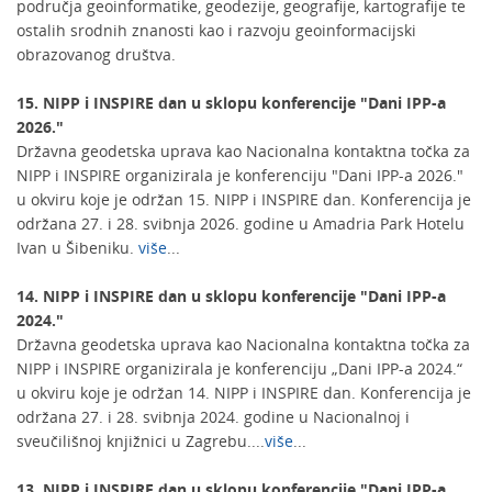
područja geoinformatike, geodezije, geografije, kartografije te
ostalih srodnih znanosti kao i razvoju geoinformacijski
obrazovanog društva.
15. NIPP i INSPIRE dan u sklopu konferencije "Dani IPP-a
2026."
Državna geodetska uprava kao Nacionalna kontaktna točka za
NIPP i INSPIRE organizirala je konferenciju "Dani IPP-a 2026."
u okviru koje je održan 15. NIPP i INSPIRE dan. Konferencija je
održana 27. i 28. svibnja 2026. godine u Amadria Park Hotelu
Ivan u Šibeniku.
više
...
14. NIPP i INSPIRE dan u sklopu konferencije "Dani IPP-a
2024."
Državna geodetska uprava kao Nacionalna kontaktna točka za
NIPP i INSPIRE organizirala je konferenciju „Dani IPP-a 2024.“
u okviru koje je održan 14. NIPP i INSPIRE dan. Konferencija je
održana 27. i 28. svibnja 2024. godine u Nacionalnoj i
sveučilišnoj knjižnici u Zagrebu....
više
...
13. NIPP i INSPIRE dan u sklopu konferencije "Dani IPP-a