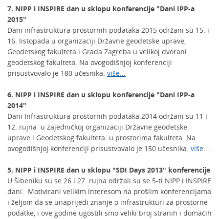
7. NIPP i INSPIRE dan u sklopu konferencije "Dani IPP-a
2015"
Dani infrastruktura prostornih podataka 2015 održani su 15. i
16. listopada u organizaciji Državne geodetske uprave,
Geodetskog fakulteta i Grada Zagreba u velikoj dvorani
geodetskog fakulteta. Na ovogodišnjoj konferenciji
prisustvovalo je 180 učesnika.
više...
6. NIPP i INSPIRE dan u sklopu konferencije "Dani IPP-a
2014"
Dani Infrastruktura prostornih podataka 2014 održani su 11 i
12. rujna u zajedničkoj organizaciji Državne geodetske
uprave i Geodetskog fakulteta u prostorima fakulteta. Na
ovogodišnjoj konferenciji prisustvovalo je 150 učesnika.
više
...
5. NIPP i INSPIRE dan u sklopu "SDI Days 2013" konferencije
U Šibeniku su se 26 i 27. rujna održali su se 5-ti NIPP i INSPIRE
dani. Motivirani velikim interesom na prošlim konferencijama
i željom da se unaprijedi znanje o infrastrukturi za prostorne
podatke, i ove godine ugostili smo veliki broj stranih i domaćih