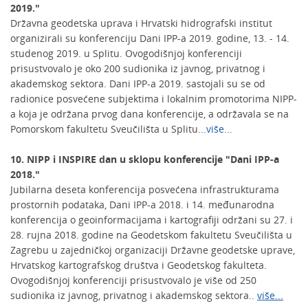
2019."
Državna geodetska uprava i Hrvatski hidrografski institut
organizirali su konferenciju Dani IPP-a 2019. godine, 13. - 14.
studenog 2019. u Splitu. Ovogodišnjoj konferenciji
prisustvovalo je oko 200 sudionika iz javnog, privatnog i
akademskog sektora. Dani IPP-a 2019. sastojali su se od
radionice posvećene subjektima i lokalnim promotorima NIPP-
a koja je održana prvog dana konferencije, a održavala se na
Pomorskom fakultetu Sveučilišta u Splitu...
više
...
10. NIPP i INSPIRE dan u sklopu konferencije "Dani IPP-a
2018."
Jubilarna deseta konferencija posvećena infrastrukturama
prostornih podataka, Dani IPP-a 2018. i 14. međunarodna
konferencija o geoinformacijama i kartografiji održani su 27. i
28. rujna 2018. godine na Geodetskom fakultetu Sveučilišta u
Zagrebu u zajedničkoj organizaciji Državne geodetske uprave,
Hrvatskog kartografskog društva i Geodetskog fakulteta.
Ovogodišnjoj konferenciji prisustvovalo je više od 250
sudionika iz javnog, privatnog i akademskog sektora..
više...