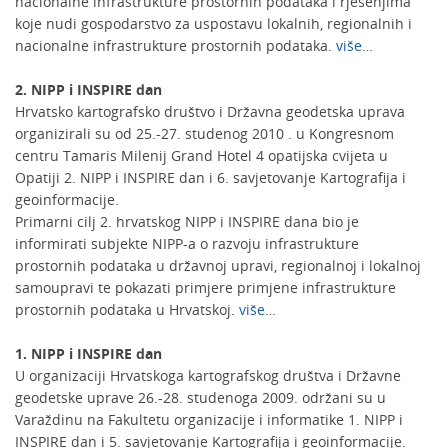
nacionalne infrastrukture prostornih podataka i rješenjima
koje nudi gospodarstvo za uspostavu lokalnih, regionalnih i
nacionalne infrastrukture prostornih podataka.
više
…
2. NIPP i INSPIRE dan
Hrvatsko kartografsko društvo i Državna geodetska uprava
organizirali su od 25.-27. studenog 2010 . u Kongresnom
centru Tamaris Milenij Grand Hotel 4 opatijska cvijeta u
Opatiji 2. NIPP i INSPIRE dan i 6. savjetovanje Kartografija i
geoinformacije.
Primarni cilj 2. hrvatskog NIPP i INSPIRE dana bio je
informirati subjekte NIPP-a o razvoju infrastrukture
prostornih podataka u državnoj upravi, regionalnoj i lokalnoj
samoupravi te pokazati primjere primjene infrastrukture
prostornih podataka u Hrvatskoj.
više
…
1. NIPP i INSPIRE dan
U organizaciji Hrvatskoga kartografskog društva i Državne
geodetske uprave 26.-28. studenoga 2009. održani su u
Varaždinu na Fakultetu organizacije i informatike 1. NIPP i
INSPIRE dan i 5. savjetovanje Kartografija i geoinformacije.