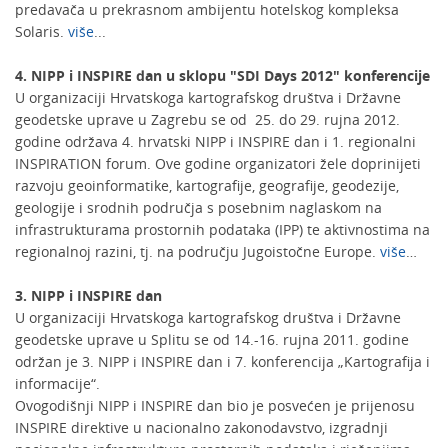
predavača u prekrasnom ambijentu hotelskog kompleksa
Solaris.
više
...
4. NIPP i INSPIRE dan u sklopu "SDI Days 2012" konferencije
U organizaciji Hrvatskoga kartografskog društva i Državne
geodetske uprave u Zagrebu se od 25. do 29. rujna 2012.
godine održava 4. hrvatski NIPP i INSPIRE dan i 1. regionalni
INSPIRATION forum. Ove godine organizatori žele doprinijeti
razvoju geoinformatike, kartografije, geografije, geodezije,
geologije i srodnih područja s posebnim naglaskom na
infrastrukturama prostornih podataka (IPP) te aktivnostima na
regionalnoj razini, tj. na području Jugoistočne Europe.
više
…
3. NIPP i INSPIRE dan
U organizaciji Hrvatskoga kartografskog društva i Državne
geodetske uprave u Splitu se od 14.-16. rujna 2011. godine
održan je 3. NIPP i INSPIRE dan i 7. konferencija „Kartografija i
informacije“.
Ovogodišnji NIPP i INSPIRE dan bio je posvećen je prijenosu
INSPIRE direktive u nacionalno zakonodavstvo, izgradnji