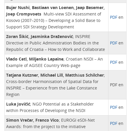
Bujar Nushi, Bastiaan van Loenen, Jaap Besemer,
Joep Crompvoets
Multi-view SDI Assessment of
PDF
en
Kosovo (2007–2010) – Developing a Solid Base to
Support SDI Strategy Development
Zoran Šikić, Jasminka Draženović
; INSPIRE
Directive in Public Administration Bodies in the
PDF
en
Republic of Croatia – How to Work and Collaborate
Vlado Cetl, Miljenko Lapaine
; Croatian NSDI – An
PDF
en
Example of AGISEE Country Web-page
Tatjana Kutzner, Michael Lill, Matthäus Schilcher
;
Cross-border Harmonisation of Spatial Data for
PDF en
INSPIRE – Experience from the Lake Constance
Region
Luka Jovičić
; NGO Potential as a Stakeholder
PDF
en
within Processes of Developing the NSDI
Simon Vrečar, Franco Vico
; EUROGI eSDI-Net
PDF
en
Awards: from the project to the initiative