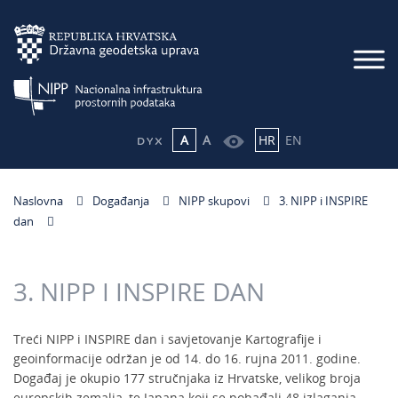
A
A
HR
EN
Naslovna
Događanja
NIPP skupovi
3. NIPP i INSPIRE
dan
3. NIPP I INSPIRE DAN
Treći NIPP i INSPIRE dan i savjetovanje Kartografije i
geoinformacije održan je od 14. do 16. rujna 2011. godine.
Događaj je okupio 177 stručnjaka iz Hrvatske, velikog broja
europskih zemalja, te Japana koji se pohađali 48 izlaganja.