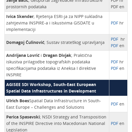
Sanja Batić
; Geoportal zagrebačke infrastrukture
PDF hr
prostornih podataka
PDF en
Ivica Skender
; Rješenja ESRI-ja za NIPP sukladna
zahtjevima INSPIRE-a i iskustvima GISDATE u
PDF
hr
implementaciji
PDF
hr
Domagoj Čulinović
; Sustav strateškog upravljanja
PDF
en
Andrijana Lovrić
i
Dragan Divjak
; Praktična
iskustva prilagodbe topografskih podataka
PDF
hr
specifikacijama podataka iz Aneksa I direktive
PDF
en
INSPIRE
AGISEE SDI Workshop, South-East European
Spatial Data Infrastructures in Development
Ulrich Boes
Spatial Data Infrastructure in South-
PDF
en
East Europe – Challenges and Solutions
Perica Spasevski
; NSDI Strategy and Transposition
of the INSPIRE Directive into Macedonian National
PDF
en
Legislation