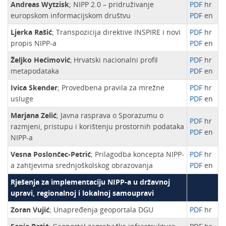
Andreas Wytzisk
; NIPP 2.0 – pridruživanje
PDF
hr
europskom informacijskom društvu
PDF
en
Ljerka Rašić
; Transpozicija direktive INSPIRE i novi
PDF
hr
propis NIPP-a
PDF
en
Željko Hećimović
;
Hrvatski nacionalni profil
PDF
hr
metapodataka
PDF
en
Ivica Skender
; Provedbena pravila za mrežne
PDF
hr
usluge
PDF
en
Marjana Zelić
; Javna rasprava o Sporazumu o
PDF
hr
razmjeni, pristupu i korištenju prostornih podataka
PDF
en
NIPP-a
Vesna Poslončec-Petrić
; Prilagodba koncepta NIPP-
PDF
hr
a zahtjevima srednjoškolskog obrazovanja
PDF
en
Rješenja za implementaciju NIPP-a u državnoj
upravi, regionalnoj i lokalnoj samoupravi
Zoran Vujić
; Unapređenja geoportala DGU
PDF
hr