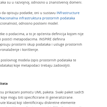
taka su u razvojnoj, odnosno u znanstvenoj domeni.
 da opisuju podatke, oni u sustavu
INfrastructure
Nacionalna infrastruktura prostornih podataka
cionalnost, odnosno poslovni model.
e o podacima, a to je općenita definicija kojom nije
li postići metapodacima. INSPIRE definira
pisuju prostorni skup podataka i usluge prostornih
onalaženje i korištenje.
vi poslovnog modela (opis prostornih podataka te
podataka) koje metapodaci trebaju zadovoljiti.
iteta
su prikazani pomoću UML paketa. Svaki paket sadrži
a koje mogu biti specificirane ili generalizirane.
ute klasa) koji identificiraju diskretne elemente