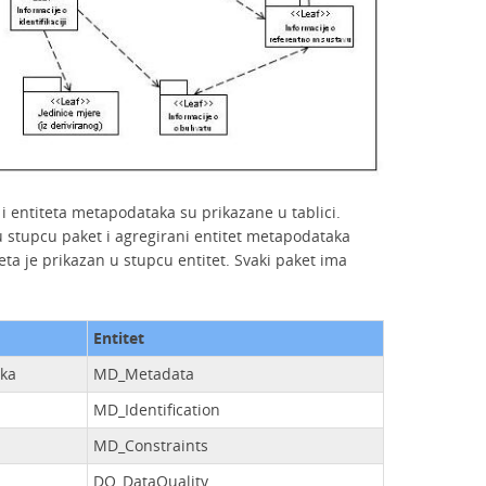
 entiteta metapodataka su prikazane u tablici.
 stupcu paket i agregirani entitet metapodataka
a je prikazan u stupcu entitet. Svaki paket ima
Entitet
aka
MD_Metadata
MD_Identification
MD_Constraints
DQ_DataQuality