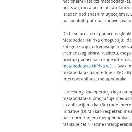
nacionalni katalozi metapodataka). 
povezati, mora postojati struktur
izrađen pod snažnim utjecajem IS
nacionalnih potreba, zadovoljavaju 
Da bi se prostorni podaci mogli ukl
Metapodaci NIPP-a omogućuju: ident
kategorizaciju, određivanje njegov
vremenskog okvira, kvalitetu, moguć
pristup podacima i druge informac
metapodataka NIPP-a v.3.1
. Svaki 
metapodatak uspoređuje s ISO i I
interoperabilnost metapodataka.
Harvesting, kao operacija koja om
metapodataka, omogućuje međusobno
sa aplikacijama kao što rade inter
Initiative (DCMI) kao respektabiln
bavi normiranjem metapodataka za 
razlikuje četiri razine interoperab