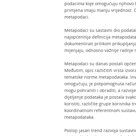
podacima koje omogućuju njihovo ko
primjena imaju manju vrijednost. Da
metapodaci.
Metapodaci su sastavni dio podatak
najopćenitija definicija metapoda
dokumentirati prilikom prikupljanja
mijenjaju, odnosno važnije radnje 
Metapodaci su danas postali općeni
Međutim, opis različitih vrsta izvor
tematske norme metapodataka. Inve
omogućuju, je potpomognuta računal
mogu pohraniti i obraditi, a razvo
dijeljenje podataka je postala sva
koristiti, različite grupe korisnika
koordinatnom referentnom sustavu 
metapodataka.
Postoji jasan trend razvoja sustavn