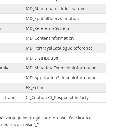
MD_MaintenanceInformation
MD_SpatialRepresentation
u
MD_ReferenceSystem
MD_ContentInformation
MD_PortrayalCatalogueReference
MD_Distribution
ataka
MD_MetadataExtensionInformation
MD_ApplicationSchemaInformation
EX_Extent
j strani
CI_Citation CI_ResponsibleParty
ačavanje paketa koje sadrže klasu. Ove kratice
u pomoću znaka "_".