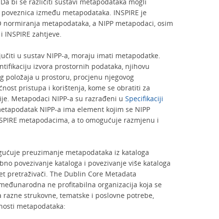
Da bi se različiti sustavi metapodataka mogli
na poveznica između metapodataka. INSPIRE je
O normiranja metapodataka, a NIPP metapodaci, osim
i INSPIRE zahtjeve.
jučiti u sustav NIPP-a, moraju imati metapodatke.
ifikaciju izvora prostornih podataka, njihovu
og položaja u prostoru, procjenu njegovog
nost pristupa i korištenja, kome se obratiti za
ije. Metapodaci NIPP-a su razrađeni u
Specifikaciji
metapodatak NIPP-a ima element kojim se NIPP
NSPIRE metapodacima, a to omogućuje razmjenu i
ogućuje preuzimanje metapodataka iz kataloga
 povezivanje kataloga i povezivanje više kataloga
net pretraživači. The Dublin Core Metadata
a međunarodna ne profitabilna organizacija koja se
razne strukovne, tematske i poslovne potrebe,
ilnosti metapodataka: