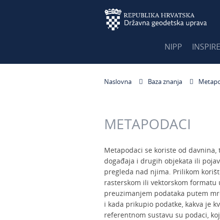
NIPP
INSPIR
Naslovna
Baza znanja
Metapo
METAPODACI
Metapodaci se koriste od davnina, tj
događaja i drugih objekata ili poja
pregleda nad njima. Prilikom koriš
rasterskom ili vektorskom formatu 
preuzimanjem podataka putem mrežn
i kada prikupio podatke, kakva je 
referentnom sustavu su podaci, koj