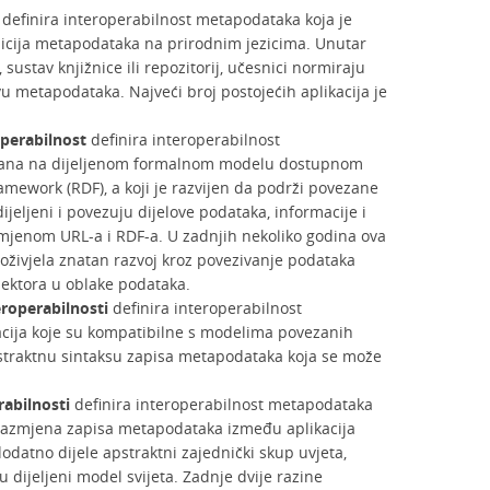
definira interoperabilnost metapodataka koja je
nicija metapodataka na prirodnim jezicima. Unutar
 sustav knjižnice ili repozitorij, učesnici normiraju
u metapodataka. Najveći broj postojećih aplikacija je
perabilnost
definira interoperabilnost
vana na dijeljenom formalnom modelu dostupnom
amework (RDF), a koji je razvijen da podrži povezane
ijeljeni i povezuju dijelove podataka, informacije i
mjenom URL-a i RDF-a. U zadnjih nekoliko godina ova
doživjela znatan razvoj kroz povezivanje podataka
 sektora u oblake podataka.
roperabilnosti
definira interoperabilnost
ija koje su kompatibilne s modelima povezanih
straktnu sintaksu zapisa metapodataka koja se može
rabilnosti
definira interoperabilnost metapodataka
 razmjena zapisa metapodataka između aplikacija
odatno dijele apstraktni zajednički skup uvjeta,
ju dijeljeni model svijeta. Zadnje dvije razine