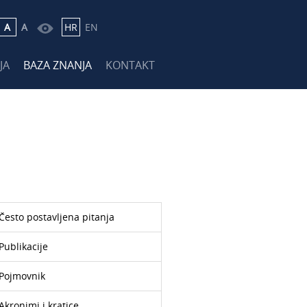
A
A
HR
EN
JA
BAZA ZNANJA
KONTAKT
Često postavljena pitanja
Publikacije
Pojmovnik
Akronimi i kratice