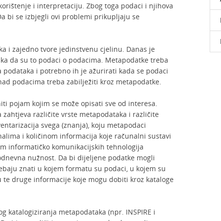
rištenje i interpretaciju. Zbog toga podaci i njihova
 bi se izbjegli ovi problemi prikupljaju se
a i zajedno tvore jedinstvenu cjelinu. Danas je
taka da su to podaci o podacima. Metapodatke treba
 podataka i potrebno ih je ažurirati kada se podaci
nad podacima treba zabilježiti kroz metapodatke.
ti pojam kojim se može opisati sve od interesa.
a zahtjeva različite vrste metapodataka i različite
ntarizacija svega (znanja), koju metapodaci
ima i količinom informacija koje računalni sustavi
jem informatičko komunikacijskih tehnologija
kodnevna nužnost. Da bi dijeljene podatke mogli
 trebaju znati u kojem formatu su podaci, u kojem su
te druge informacije koje mogu dobiti kroz kataloge
og katalogiziranja metapodataka (npr. INSPIRE i