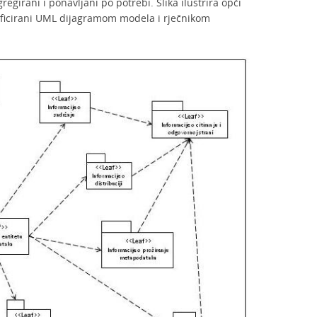
egirani i ponavljani po potrebi. Slika ilustrira opći
ificirani UML dijagramom modela i rječnikom