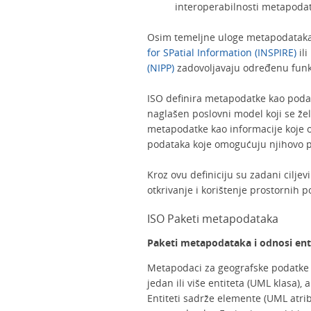
interoperabilnosti metapoda
Osim temeljne uloge metapodataka
for SPatial Information (INSPIRE)
ili
(NIPP)
zadovoljavaju određenu funk
ISO definira metapodatke kao podatk
naglašen poslovni model koji se že
metapodatke kao informacije koje o
podataka koje omogućuju njihovo pr
Kroz ovu definiciju su zadani cilje
otkrivanje i korištenje prostornih 
ISO Paketi metapodataka
Paketi metapodataka i odnosi ent
Metapodaci za geografske podatke 
jedan ili više entiteta (UML klasa), 
Entiteti sadrže elemente (UML atrib