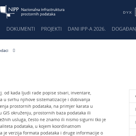
E
DOKUMENTI
PROJEKTI
DANI IPP-A 2026.
DOGAĐAN
daci
. od kada ljudi rade popise stvari, inventare,
va u svrhu njihove sistematizacije i dobivanja
tenja prostornih podataka, na primjer karata u
u GIS okruženju, prostornih baza podataka ili
ih usluga, često ne znamo ili nismo sigurni tko je
kvaliteta podataka, u kojem koordinatnom
a je verzija formata podataka i druge informacije o