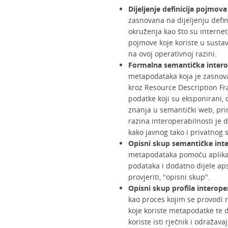
Dijeljenje definicija pojmova
zasnovana na dijeljenju defi
okruženja kao što su internet,
pojmove koje koriste u sustav
na ovoj operativnoj razini.
Formalna semantička intero
metapodataka koja je zasno
kroz Resource Description Fr
podatke koji su eksponirani, d
znanja u semantički web, pri
razina interoperabilnosti je 
kako javnog tako i privatnog
Opisni skup semantičke inte
metapodataka pomoću aplikac
podataka i dodatno dijele ap
provjeriti, "opisni skup".
Opisni skup profila interope
kao proces kojim se provodi
koje koriste metapodatke te d
koriste isti rječnik i odražava