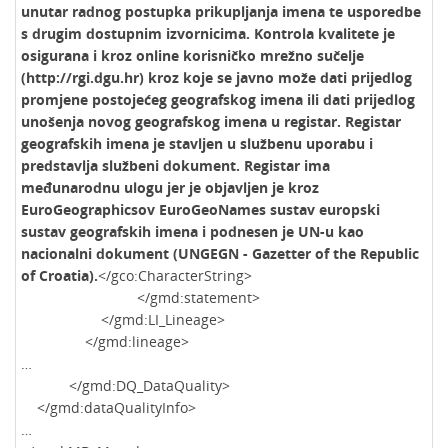
unutar radnog postupka prikupljanja imena te usporedbe
s drugim dostupnim izvornicima. Kontrola kvalitete je
osigurana i kroz online korisničko mrežno sučelje
(http://rgi.dgu.hr) kroz koje se javno može dati prijedlog
promjene postojećeg geografskog imena ili dati prijedlog
unošenja novog geografskog imena u registar. Registar
geografskih imena je stavljen u službenu uporabu i
predstavlja službeni dokument. Registar ima
međunarodnu ulogu jer je objavljen je kroz
EuroGeographicsov EuroGeoNames sustav europski
sustav geografskih imena i podnesen je UN-u kao
nacionalni dokument (UNGEGN - Gazetter of the Republic
of Croatia).
</gco:CharacterString>
</gmd:statement>
</gmd:LI_Lineage>
</gmd:lineage>
…
</gmd:DQ_DataQuality>
</gmd:dataQualityInfo>
…