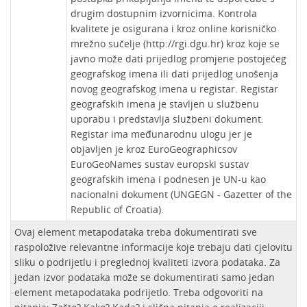
drugim dostupnim izvornicima. Kontrola
kvalitete je osigurana i kroz online korisničko
mrežno sučelje (http://rgi.dgu.hr) kroz koje se
javno može dati prijedlog promjene postojećeg
geografskog imena ili dati prijedlog unošenja
novog geografskog imena u registar. Registar
geografskih imena je stavljen u službenu
uporabu i predstavlja službeni dokument.
Registar ima međunarodnu ulogu jer je
objavljen je kroz EuroGeographicsov
EuroGeoNames sustav europski sustav
geografskih imena i podnesen je UN-u kao
nacionalni dokument (UNGEGN - Gazetter of the
Republic of Croatia).
Ovaj element metapodataka treba dokumentirati sve
raspoložive relevantne informacije koje trebaju dati cjelovitu
sliku o podrijetlu i preglednoj kvaliteti izvora podataka. Za
jedan izvor podataka može se dokumentirati samo jedan
element metapodataka podrijetlo. Treba odgovoriti na