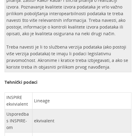
pitanja: Zašto? Kako? Kada? i slična pitanja o realizaciji
izvora. Poznavanje kvalitete izvora podataka je vrlo važno
prilikom poboljšanja interopearbilnosti podataka te treba
navesti što više relevantnih informacija. Treba navesti, ako
postoje, informacije o kontroli kvalitete izvora podataka ili
opisati, ako je kvaliteta osigurana na neki drugi način.
Treba navesti je li to službena verzija podataka (ako postoji
više verzija podataka) te imaju li podaci legislativnu
pravomoćnost. Akronime i kratice treba izbjegavati, a ako se
koriste treba ih objasniti prilikom prvog navođenja.
Tehnički podaci
INSPIRE
Lineage
ekvivialent
Usporedba
s INSPIRE-
ekvivalent
om