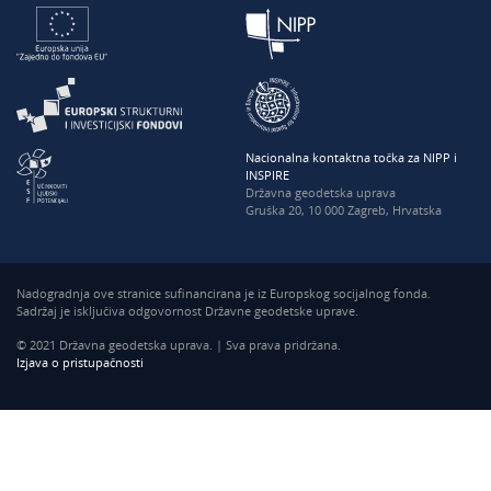
Nacionalna kontaktna točka za NIPP i
INSPIRE
Državna geodetska uprava
Gruška 20, 10 000 Zagreb, Hrvatska
Nadogradnja ove stranice sufinancirana je iz Europskog socijalnog fonda.
Sadržaj je isključiva odgovornost Državne geodetske uprave.
© 2021 Državna geodetska uprava. | Sva prava pridržana.
Izjava o pristupačnosti