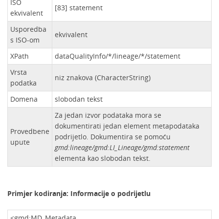
ISO
[83] statement
ekvivalent
Usporedba
ekvivalent
s ISO-om
XPath
dataQualityInfo/*/lineage/*/statement
Vrsta
niz znakova (CharacterString)
podatka
Domena
slobodan tekst
Za jedan izvor podataka mora se
dokumentirati jedan element metapodataka
Provedbene
podrijetlo. Dokumentira se pomoću
upute
gmd:lineage/gmd:LI_Lineage/gmd:statement
elementa kao slobodan tekst.
Primjer kodiranja: Informacije o podrijetlu
<gmd:MD_Metadata …