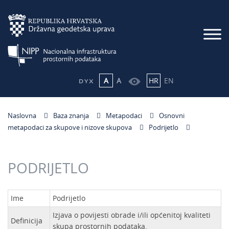
A
A
HR
EN
Naslovna
Baza znanja
Metapodaci
Osnovni
metapodaci za skupove i nizove skupova
Podrijetlo
PODRIJETLO
Ime
Podrijetlo
Izjava o povijesti obrade i/ili općenitoj kvaliteti
Definicija
skupa prostornih podataka.