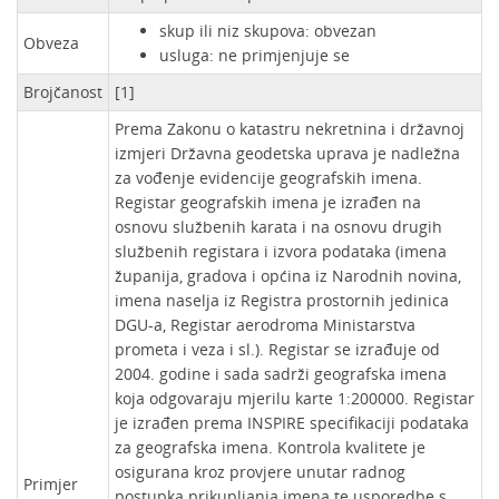
skup ili niz skupova: obvezan
Obveza
usluga: ne primjenjuje se
Brojčanost
[1]
Prema Zakonu o katastru nekretnina i državnoj
izmjeri Državna geodetska uprava je nadležna
za vođenje evidencije geografskih imena.
Registar geografskih imena je izrađen na
osnovu službenih karata i na osnovu drugih
službenih registara i izvora podataka (imena
županija, gradova i općina iz Narodnih novina,
imena naselja iz Registra prostornih jedinica
DGU-a, Registar aerodroma Ministarstva
prometa i veza i sl.). Registar se izrađuje od
2004. godine i sada sadrži geografska imena
koja odgovaraju mjerilu karte 1:200000. Registar
je izrađen prema INSPIRE specifikaciji podataka
za geografska imena. Kontrola kvalitete je
osigurana kroz provjere unutar radnog
Primjer
postupka prikupljanja imena te usporedbe s