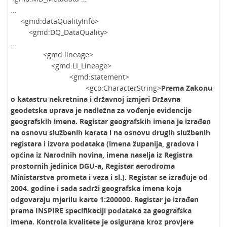
…
<gmd:dataQualityInfo>
<gmd:DQ_DataQuality>
…
<gmd:lineage>
<gmd:LI_Lineage>
<gmd:statement>
<gco:CharacterString>
Prema Zakonu
o katastru nekretnina i državnoj izmjeri Državna
geodetska uprava je nadležna za vođenje evidencije
geografskih imena. Registar geografskih imena je izrađen
na osnovu službenih karata i na osnovu drugih službenih
registara i izvora podataka (imena županija, gradova i
općina iz Narodnih novina, imena naselja iz Registra
prostornih jedinica DGU-a, Registar aerodroma
Ministarstva prometa i veza i sl.). Registar se izrađuje od
2004. godine i sada sadrži geografska imena koja
odgovaraju mjerilu karte 1:200000. Registar je izrađen
prema INSPIRE specifikaciji podataka za geografska
imena. Kontrola kvalitete je osigurana kroz provjere