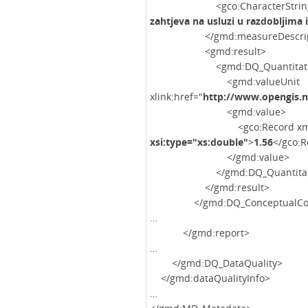
<gco:CharacterStrin
zahtjeva na usluzi u razdobljima 
</gmd:measureDescript
<gmd:result>
<gmd:DQ_Quantitative
<gmd:valueUnit
xlink:href="
http://www.opengis.
<gmd:value>
<gco:Record xmlns:xs="h
xsi:type="xs:double"
>
1.56
</gco:
</gmd:value>
</gmd:DQ_Quantitative
</gmd:result>
</gmd:DQ_ConceptualCons
…
</gmd:report>
…
</gmd:DQ_DataQuality>
</gmd:dataQualityInfo>
…