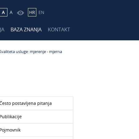
A
A
HR
EN
JA
BAZA ZNANJA
KONTAKT
Kvaliteta usluge: mjerenje - mjerna
Često postavljena pitanja
Publikacije
Pojmovnik