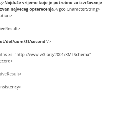
g>
Najduže vrijeme koje je potrebno za izvršavanje
izvan najvećeg opterećenja.
</gco:CharacterString>
ion>
Result>
net/def/uom/SI/second
"/>
ttp://www.w3.org/2001/XMLSchema"
Record>
Result>
istency>