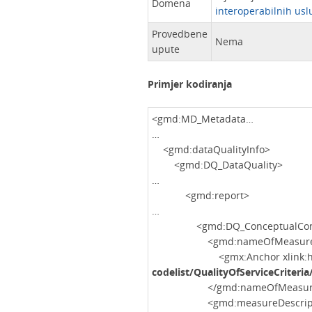
Domena
interoperabilnih us
Provedbene
Nema
upute
Primjer kodiranja
<gmd:MD_Metadata…
…
<gmd:dataQualityInfo>
<gmd:DQ_DataQuality>
…
<gmd:report>
…
<gmd:DQ_ConceptualConsi
<gmd:nameOfMeasur
<gmx:Anchor xlink:hr
codelist/QualityOfServiceCriteri
</gmd:nameOfMeasur
<gmd:measureDescript