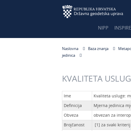
NIPP
INSPIR
Naslovna
Baza znanja
Metapo
jedinica
KVALITETA USLUGE
Ime
Kvaliteta usluge: m
Definicija
Mjerna jedinica mje
Obveza
obvezan za intero
Brojčanost
[1] za svaki kriterij