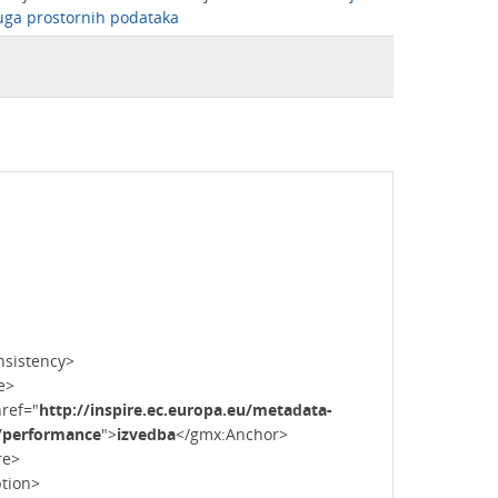
luga prostornih podataka
stency>
e>
ef="
http://inspire.ec.europa.eu/metadata-
a/performance
">
izvedba
</gmx:Anchor>
e>
ion>