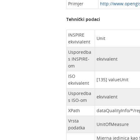
Primjer
http://www.opengi
Tehnički podaci
INSPIRE
Unit
ekvivialent
Usporedba
s INSPIRE-
ekvivalent
om
ISO
[135] valueUnit
ekvivalent
Usporedba
ekvivalent
s ISO-om
XPath
dataQualityInfo/*/r
Vrsta
UnitOfMeasure
podatka
Mjerna jedinica kao 