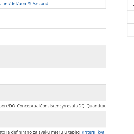
s.net/def/uom/SI/second
eport/DQ_ConceptualConsistency/result/DQ_QuantitativeResult/valu
što je definirano za svaku mjeru u tablici
Kriteriji kvalitete