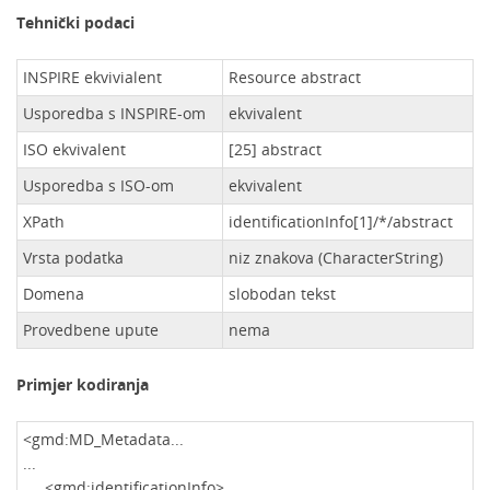
Tehnički podaci
INSPIRE ekvivialent
Resource abstract
Usporedba s INSPIRE-om
ekvivalent
ISO ekvivalent
[25] abstract
Usporedba s ISO-om
ekvivalent
XPath
identificationInfo[1]/*/abstract
Vrsta podatka
niz znakova (CharacterString)
Domena
slobodan tekst
Provedbene upute
nema
Primjer kodiranja
<gmd:MD_Metadata...
...
<gmd:identificationInfo>