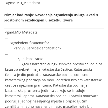
</gmd:MD_Metadata>
Primjer kodiranja: Navođenje ograničenja usluge u vezi s
prostornom rezolucijom u sažetku izvora
<gmd:MD_Metadata...
...
<gmd:identificationInfo>
<srv:SV_ServiceIdentification>
...
<gmd:abstract>
<gco:CharacterString>Osnovna prostorna jedinica
katastra nekretnina je katastarska čestica. Katastarska
čestica je dio područja katastarske općine, odnosno
katastarskog područja na moru određen brojem katastarske
čestice i njezinim granicama. Katastarska općina je
katastarska prostorna jedinica za koju se izrađuje
katastarski operat. Katastarska općina u pravilu obuhvaća
područje jednog naseljenog mjesta s pripadajućim
zemljištem. Jedno naseljeno mjesto (naselje) može biti