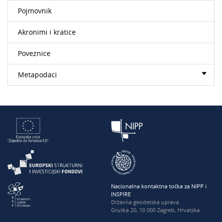
Pojmovnik
Akronimi i kratice
Poveznice
Metapodaci
Nacionalna kontaktna točka za NIPP i
INSPIRE
Državna geodetska uprava
Gruška 20, 10 000 Zagreb, Hrvatska