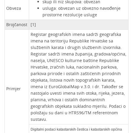
skup ili niz skupova: obvezan
Obveza
usluga: obvezan uz obvezno navođenje
prostorne rezolucije usluge
Brojčanost
[1]
Registar geografskih imena sadrži geografska
imena na teritoriju Republike Hrvatske sa
službenih karata i drugih službenih izvornika.
Registar sadrži imena županija, gradova/općina,
naselja, UNESCO kulturne baštine Republike
Hrvatske, zračnih luka, nacionalnih parkova,
parkova prirode i ostalih zaštićenih prirodnih
objekata, listova novih topografskih karata,
imena iz EuroGlobalMap v.3.0. i dr. Također se
Primjer
nastojalo uvesti imena svih otoka, rijeka, jezera,
planina, vrhova i ostalih dominantnih
geografskih objekata sukladno mjerilu. Podaci o
položaju su dani u HTRS96/TM referentnom
sustavu.
Digitalni podaci katastarskih čestica i katastarskih općina