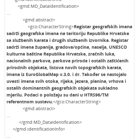
<gmd:MD_DataIdentification>
...
<gmd:abstract>
<gco:CharacterString>
Registar geografskih imena
sadrži geografska imena na teritoriju Republike Hrvatske
sa službenih karata i drugih službenih izvornika. Registar
sadrži imena županija, gradova/općina, naselja, UNESCO
kulturne baštine Republike Hrvatske, zračnih luka,
nacionalnih parkova, parkova prirode i ostalih zaštićenih
prirodnih objekata, listova novih topografskih karata,
imena iz EuroGlobalMap v.3.0. i dr. Također se nastojalo
uvesti imena svih otoka, rijeka, jezera, planina, vrhova i
ostalih dominantnih geografskih objekata sukladno
mjerilu. Podaci o položaju su dani u HTRS96/TM
referentnom sustavu.
</gco:CharacterString>
<gmd:abstract>
...
</gmd:MD_DataIdentification>
</gmd:identificationInfo>
...