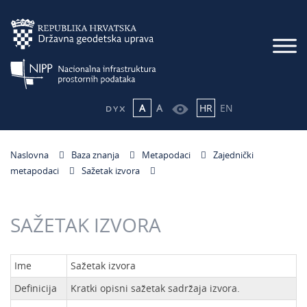
A
A
HR
EN
Naslovna
Baza znanja
Metapodaci
Zajednički
metapodaci
Sažetak izvora
SAŽETAK IZVORA
Ime
Sažetak izvora
Definicija
Kratki opisni sažetak sadržaja izvora.