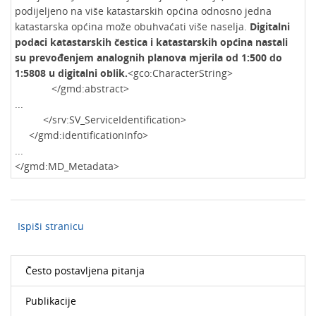
podijeljeno na više katastarskih općina odnosno jedna
katastarska općina može obuhvaćati više naselja.
Digitalni
podaci katastarskih čestica i katastarskih općina nastali
su prevođenjem analognih planova mjerila od 1:500 do
1:5808 u digitalni oblik.
<gco:CharacterString>
</gmd:abstract>
...
</srv:SV_ServiceIdentification>
</gmd:identificationInfo>
...
</gmd:MD_Metadata>
Ispiši stranicu
Često postavljena pitanja
Publikacije