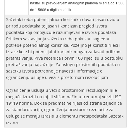
nastali su prevođenjem analognih planova mjerila od 1:500
do 1:5808 u digitalni oblik.
Sažetak treba potencijalnom korisniku davati jasan uvid u
prirodu podataka te jasan i koncizan pregled izvora
podataka koji omogućuje razumijevanje izvora podataka.
Prilikom sastavljanja sažetka treba pokušati sagledati
potrebe potencijalnog korisnika. Poželjno je koristiti riječi i
izraze koje bi potencijalni korisnik mogao zadavati prilikom
pretraživanja. Prva rečenica i prvih 100 riječi su u postupku
pretraživanja najvažnije. Za uslugu prostornih podataka u
sažetku izvora potrebno je navesti i informacije o
ograničenju usluge u vezi s prostornom rezolucijom.
Ograničenje usluga u vezi s prostornom rezolucijom nije
moguće izraziti na taj ili sličan način u trenutnoj verziji ISO
19119 norme. Dok se predmet ne riješi od strane zajednice
za standardizaciju, ograničenja prostorne rezolucije za
usluge se moraju izraziti u elementu metapodataka Sažetak
izvora.