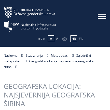
A
A
HR
EN
Naslovna
Baza znanja
Metapodaci
Zajednički
metapodaci
Geografska lokacija: najsjevernija geografska
širina
GEOGRAFSKA LOKACIJA:
NAJSJEVERNIJA GEOGRAFSKA
ŠIRINA