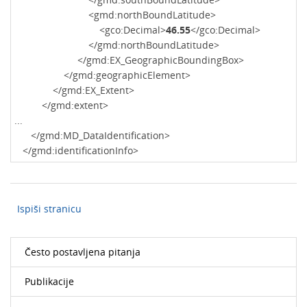
<gmd:northBoundLatitude>
<gco:Decimal>
46.55
</gco:Decimal>
</gmd:northBoundLatitude>
</gmd:EX_GeographicBoundingBox>
</gmd:geographicElement>
</gmd:EX_Extent>
</gmd:extent>
...
</gmd:MD_DataIdentification>
</gmd:identificationInfo>
Ispiši stranicu
Često postavljena pitanja
Publikacije