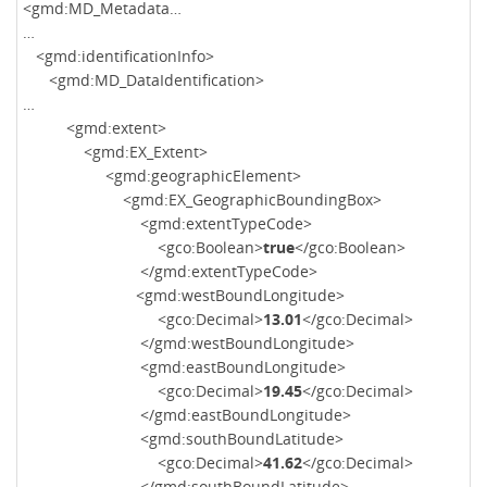
<gmd:MD_Metadata…
…
<gmd:identificationInfo>
<gmd:MD_DataIdentification>
…
<gmd:extent>
<gmd:EX_Extent>
<gmd:geographicElement>
<gmd:EX_GeographicBoundingBox>
<gmd:extentTypeCode>
<gco:Boolean>
true
</gco:Boolean>
</gmd:extentTypeCode>
<gmd:westBoundLongitude>
<gco:Decimal>
13.01
</gco:Decimal>
</gmd:westBoundLongitude>
<gmd:eastBoundLongitude>
<gco:Decimal>
19.45
</gco:Decimal>
</gmd:eastBoundLongitude>
<gmd:southBoundLatitude>
<gco:Decimal>
41.62
</gco:Decimal>
</gmd:southBoundLatitude>