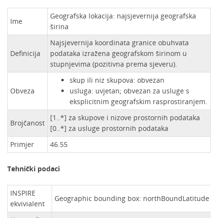
Geografska lokacija: najsjevernija geografska
Ime
širina
Najsjevernija koordinata granice obuhvata
Definicija
podataka izražena geografskom širinom u
stupnjevima (pozitivna prema sjeveru).
skup ili niz skupova: obvezan
Obveza
usluga: uvjetan; obvezan za usluge s
eksplicitnim geografskim rasprostiranjem.
[1..*] za skupove i nizove prostornih podataka
Brojčanost
[0..*] za usluge prostornih podataka
Primjer
46.55
Tehnički podaci
INSPIRE
Geographic bounding box: northBoundLatitude
ekvivialent