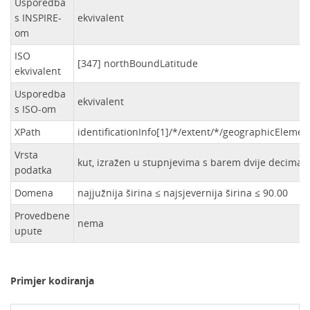
Usporedba
s INSPIRE-
ekvivalent
om
ISO
[347] northBoundLatitude
ekvivalent
Usporedba
ekvivalent
s ISO-om
XPath
identificationInfo[1]/*/extent/*/geographicEleme
Vrsta
kut, izražen u stupnjevima s barem dvije decima
podatka
Domena
najjužnija širina ≤ najsjevernija širina ≤ 90.00
Provedbene
nema
upute
Primjer kodiranja