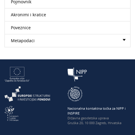
Pojmovnik
Akronimi i kratice
Poveznice
Metapodaci
Nacionalna kontaktna točka za NIPP i
INSPIRE
Državna geodetska uprava
Gruška 20, 10 000 Zagreb, Hrvatska