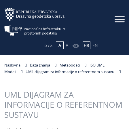
A
A
HR
EN
Naslovna
Baza znanja
Metapodaci
ISO UML
Modeli
UML dijagram za informacije o referentnom sustavu
UML DIJAGRAM ZA
INFORMACIJE O REFERENTNOM
SUSTAVU