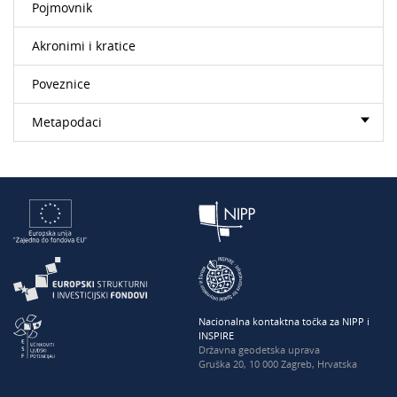
Pojmovnik
Akronimi i kratice
Poveznice
Metapodaci
Nacionalna kontaktna točka za NIPP i
INSPIRE
Državna geodetska uprava
Gruška 20, 10 000 Zagreb, Hrvatska