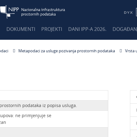
E
DOKUMENTI
PROJEKTI
DANI IPP-A 2026.
DOGAĐAN
daci
Metapodaci za usluge pozivanja prostornih podataka
Vrsta 
 prostornih podataka iz popisa usluga.
skupova: ne primjenjuje se
zan