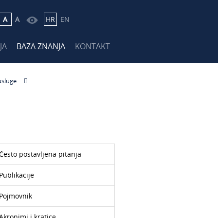
A
A
HR
EN
JA
BAZA ZNANJA
KONTAKT
usluge
Često postavljena pitanja
Publikacije
Pojmovnik
Akronimi i kratice