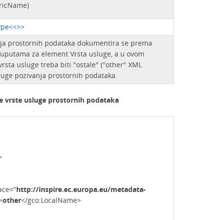
ericName)
ype<<>>
nja prostornih podataka dokumentira se prema
uputama za element Vrsta usluge, a u ovom
rsta usluge treba biti "ostale" ("other" XML
sluge pozivanja prostornih podataka.
e vrste usluge prostornih podataka
>
ce="
http://inspire.ec.europa.eu/metadata-
>
other
</gco:LocalName>