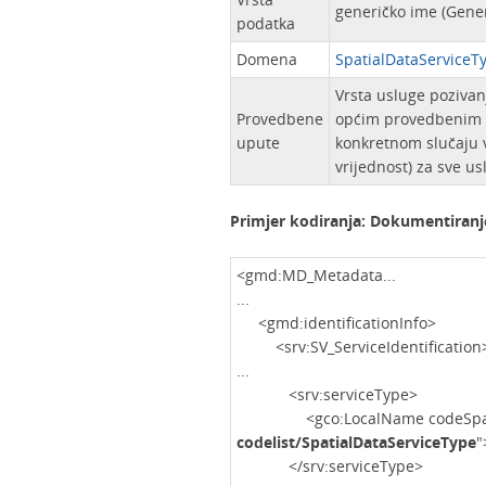
generičko ime (Gen
podatka
Domena
SpatialDataServiceT
Vrsta usluge poziva
Provedbene
općim provedbenim 
upute
konkretnom slučaju v
vrijednost) za sve u
Primjer kodiranja: Dokumentiranj
<gmd:MD_Metadata...
...
<gmd:identificationInfo>
<srv:SV_ServiceIdentification
...
<srv:serviceType>
<gco:LocalName codeSpa
codelist/SpatialDataServiceType
"
</srv:serviceType>