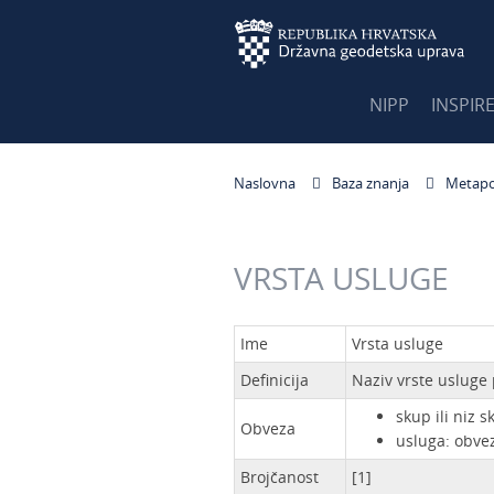
NIPP
INSPIR
Naslovna
Baza znanja
Metapo
VRSTA USLUGE
Ime
Vrsta usluge
Definicija
Naziv vrste usluge
skup ili niz 
Obveza
usluga: obve
Brojčanost
[1]