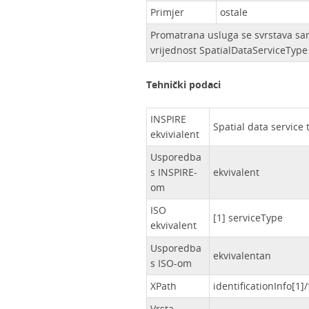
Primjer
ostale
Promatrana usluga se svrstava sam
vrijednost SpatialDataServiceType I
Tehnički podaci
INSPIRE
Spatial data service 
ekvivialent
Usporedba
s INSPIRE-
ekvivalent
om
ISO
[1] serviceType
ekvivalent
Usporedba
ekvivalentan
s ISO-om
XPath
identificationInfo[1]
Vrsta