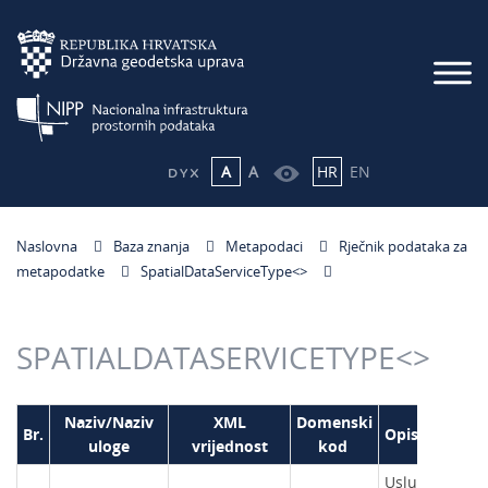
A
A
HR
EN
Naslovna
Baza znanja
Metapodaci
Rječnik podataka za
metapodatke
SpatialDataServiceType<
>
SPATIALDATASERVICETYPE<
>
Naziv/Naziv
XML
Domenski
Br.
Opis
uloge
vrijednost
kod
Usluga pronal