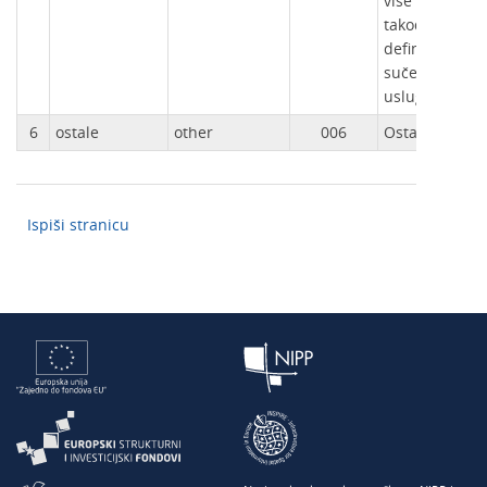
više usluga. 
također omog
definiranje va
sučelja za la
usluga ili pos
6
ostale
other
006
Ostale usluge
Ispiši stranicu