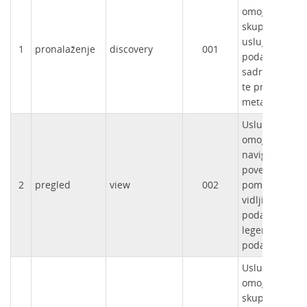
omogućuje pr
skupova, nizo
usluga prosto
1
pronalaženje
discovery
001
podataka na 
sadržaja met
te prikazuje s
metapodataka
Usluga pregl
omogućuje ba
navigaciju,
povećavanje/s
2
pregled
view
002
pomicanje ili
vidljivih skup
podataka te p
legende i rel
podataka.
Usluga preuz
omogućuje ko
skupova prost