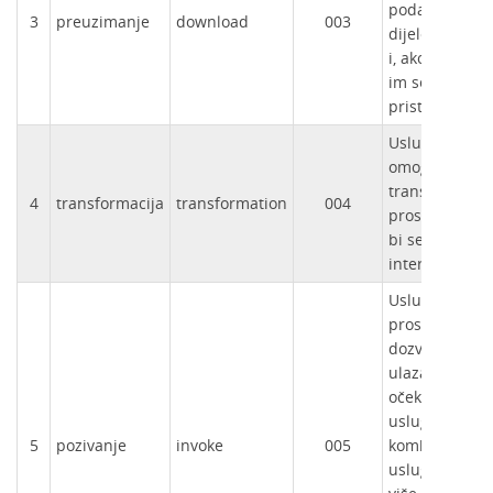
podataka, ili n
3
preuzimanje
download
003
dijelova, da bi
i, ako je prove
im se direktn
pristupalo.
Usluga transf
omogućuje
transformacij
4
transformacija
transformation
004
prostornih po
bi se postigla
interoperabil
Usluga poziva
prostornih po
dozvoljava def
ulaza i izlaza
očekivanih od
usluge te post
5
pozivanje
invoke
005
kombinirane 
usluge sastav