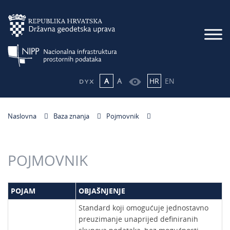
A
A
HR
EN
Naslovna
Baza znanja
Pojmovnik
POJMOVNIK
POJAM
OBJAŠNJENJE
Standard koji omogućuje jednostavno
preuzimanje unaprijed definiranih