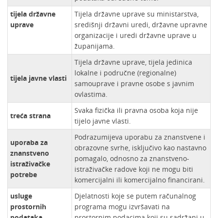
tijela državne
Tijela državne uprave su ministarstva,
uprave
središnji državni uredi, državne upravne
organizacije i uredi državne uprave u
županijama.
Tijela državne uprave, tijela jedinica
lokalne i područne (regionalne)
tijela javne vlasti
samouprave i pravne osobe s javnim
ovlastima.
Svaka fizička ili pravna osoba koja nije
treća strana
tijelo javne vlasti.
Podrazumijeva uporabu za znanstvene i
uporaba za
obrazovne svrhe, isključivo kao nastavno
znanstveno
pomagalo, odnosno za znanstveno-
istraživačke
istraživačke radove koji ne mogu biti
potrebe
komercijalni ili komercijalno financirani.
usluge
Djelatnosti koje se putem računalnog
prostornih
programa mogu izvršavati na
podataka
prostornim podacima koji su sadržani u