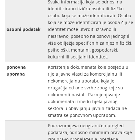
Svaka informacija koja se odnosi na
identificiranu fizičku osobu ili fizičku
osobu koja se može identificirati. Osoba
koja se može identificirati je osoba čiji se
osobni podatak
identitet može utvrditi izravno ili
neizravno, posebno na osnovi jednog ili
više obilježja specifičnih za njezin fizički,
psihološki, mentalni, gospodarski,
kulturni ili socijalni identitet.
ponovna
Korištenje dokumenata koje posjeduju
uporaba
tijela javne vlasti za komercijalnu ili
nekomercijalnu uporabu koja je
drugačija od one svrhe zbog koje su
dokumenti nastali. Razmjenjivanje
dokumenata između tijela javnog
sektora u obavljanju javnih zadaća ne
smatra se ponovnom uporabom.
Podrazumijeva neograničen pregled
podataka, odnosno minimum prava koje
čini pravo pronalaženja, pregleda i