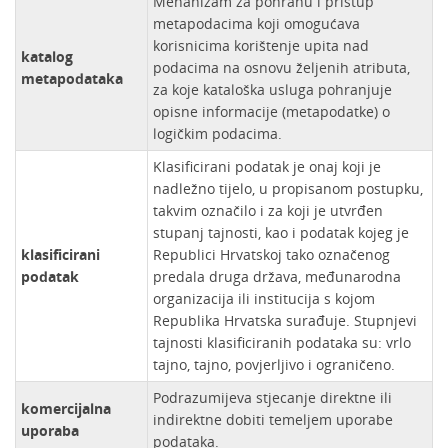
Mehanizam za pohranu i pristup
metapodacima koji omogućava
korisnicima korištenje upita nad
katalog
podacima na osnovu željenih atributa,
metapodataka
za koje kataloška usluga pohranjuje
opisne informacije (metapodatke) o
logičkim podacima.
Klasificirani podatak je onaj koji je
nadležno tijelo, u propisanom postupku,
takvim označilo i za koji je utvrđen
stupanj tajnosti, kao i podatak kojeg je
klasificirani
Republici Hrvatskoj tako označenog
podatak
predala druga država, međunarodna
organizacija ili institucija s kojom
Republika Hrvatska surađuje. Stupnjevi
tajnosti klasificiranih podataka su: vrlo
tajno, tajno, povjerljivo i ograničeno.
Podrazumijeva stjecanje direktne ili
komercijalna
indirektne dobiti temeljem uporabe
uporaba
podataka.