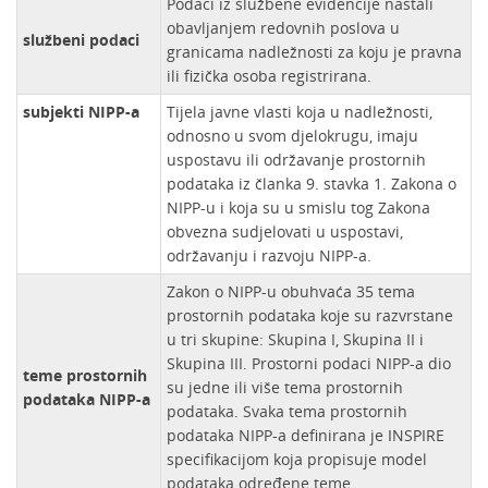
Podaci iz službene evidencije nastali
obavljanjem redovnih poslova u
službeni podaci
granicama nadležnosti za koju je pravna
ili fizička osoba registrirana.
subjekti NIPP-a
Tijela javne vlasti koja u nadležnosti,
odnosno u svom djelokrugu, imaju
uspostavu ili održavanje prostornih
podataka iz članka 9. stavka 1. Zakona o
NIPP-u i koja su u smislu tog Zakona
obvezna sudjelovati u uspostavi,
održavanju i razvoju NIPP-a.
Zakon o NIPP-u obuhvaća 35 tema
prostornih podataka koje su razvrstane
u tri skupine: Skupina I, Skupina II i
Skupina III. Prostorni podaci NIPP-a dio
teme prostornih
su jedne ili više tema prostornih
podataka NIPP-a
podataka. Svaka tema prostornih
podataka NIPP-a definirana je INSPIRE
specifikacijom koja propisuje model
podataka određene teme.