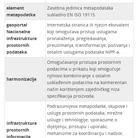
element
Zasebna jedinica metapodataka
metapodatka
sukladno EN ISO 19115.
geoportal
Internetska stranica ili njezin ekvivalent
Nacionalne
koji omogućava pristup uslugama
infrastrukture
pronalaženja, pregledavanja,
prostornih
preuzimanja, transformacije, pozivanja i
podataka
ostalim uslugama podataka NIPP-a
.
Omogućavanje pristupa prostornim
podacima u prikazu koji omogućuje
njihovo kombiniranje s ostalim
harmonizacija
usklađenim podacima na konherentan
način korištenjem zajedničkog niza
specifikacija proizvoda.
Podrazumijeva metapodatke, skupove i
usluge prostornih podataka; mrežne
usluge i tehnologije; sporazume o
infrastruktura
dijeljenju, pristupu i uporabi;
prostornih
mehanizme za koordinaciju i nadzor,
informacija