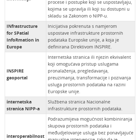
procese i postupke koji se uspostavljaju,
kojima se upravlja ili koji su dostupni u
skladu sa Zakonom o NIPP-u.
INfrastructure
Inicijativa pokrenuta s namjerom
for SPatial
uspostave infrastrukture prostornih
InfoRmation in
podataka Europske unije, a koja je
Europe
definirana Direktivom INSPIRE.
Internetska stranica ili njezin ekvivalent
koji omogućava pristup uslugama
INSPIRE
pronalaženja, pregledavanja,
geoportal
preuzimanja, transformacije i pozivanja
usluga prostornih podataka na razini
Europske unije.
internetska
Službena stranica Nacionalne
stranica NIPP-a
infrastrukture prostornih podataka.
Podrazumijeva mogućnost kombiniranja
skupova prostornih podataka i
međudjelovanje usluga bez ponavljajuće
interoperabilnost
manualne intervencije, tako da je