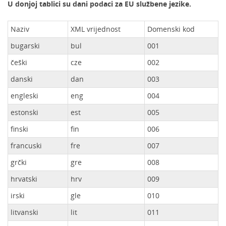
U donjoj tablici su dani podaci za EU službene jezike.
Naziv
XML vrijednost
Domenski kod
bugarski
bul
001
češki
cze
002
danski
dan
003
engleski
eng
004
estonski
est
005
finski
fin
006
francuski
fre
007
grčki
gre
008
hrvatski
hrv
009
irski
gle
010
litvanski
lit
011