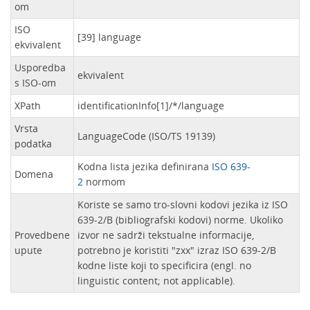
om
ISO
[39] language
ekvivalent
Usporedba
ekvivalent
s ISO-om
XPath
identificationInfo[1]/*/language
Vrsta
LanguageCode (ISO/TS 19139)
podatka
Kodna lista jezika definirana
ISO 639-
Domena
2
normom
Koriste se samo tro-slovni kodovi jezika iz ISO
639-2/B (bibliografski kodovi) norme. Ukoliko
Provedbene
izvor ne sadrži tekstualne informacije,
upute
potrebno je koristiti "zxx" izraz ISO 639-2/B
kodne liste koji to specificira (engl. no
linguistic content; not applicable).