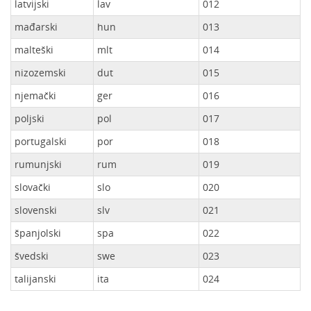
latvijski
lav
012
mađarski
hun
013
malteški
mlt
014
nizozemski
dut
015
njemački
ger
016
poljski
pol
017
portugalski
por
018
rumunjski
rum
019
slovački
slo
020
slovenski
slv
021
španjolski
spa
022
švedski
swe
023
talijanski
ita
024