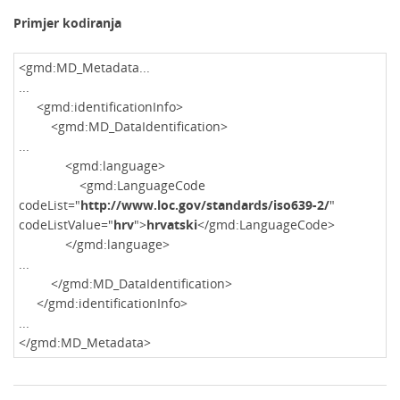
Primjer kodiranja
<gmd:MD_Metadata...
...
<gmd:identificationInfo>
<gmd:MD_DataIdentification>
...
<gmd:language>
<gmd:LanguageCode
codeList="
http://www.loc.gov/standards/iso639-2/
"
codeListValue="
hrv
">
hrvatski
</gmd:LanguageCode>
</gmd:language>
...
</gmd:MD_DataIdentification>
</gmd:identificationInfo>
...
</gmd:MD_Metadata>