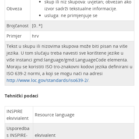
skup ili niz skupova: uvjetan; obvezan ako
Obveza
izvor sadrži tekstualne informacije.
usluga: ne primjenjuje se
Brojčanost
[0..*]
Primjer
hrv
Tekst u skupu ili nizovima skupova može biti pisan na više
jezika. U tom slučaju treba navesti sve korištene jezike u
više instanci gmd:language/gmd:LanguageCode elementa.
Moraju se koristiti ISO tro-znakovni kodovi jezika definirani u
ISO 639-2 normi, a koji se mogu naći na adresi
http://www.loc.gov/standards/iso639-2/
.
Tehnički podaci
INSPIRE
Resource language
ekvivialent
Usporedba
s INSPIRE-
ekvivalent