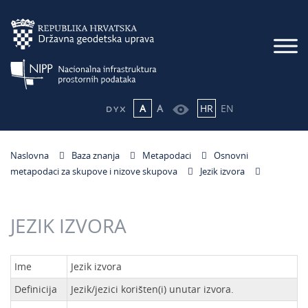
A
A
HR
EN
Naslovna
Baza znanja
Metapodaci
Osnovni
metapodaci za skupove i nizove skupova
Jezik izvora
JEZIK IZVORA
Ime
Jezik izvora
Definicija
Jezik/jezici korišten(i) unutar izvora.