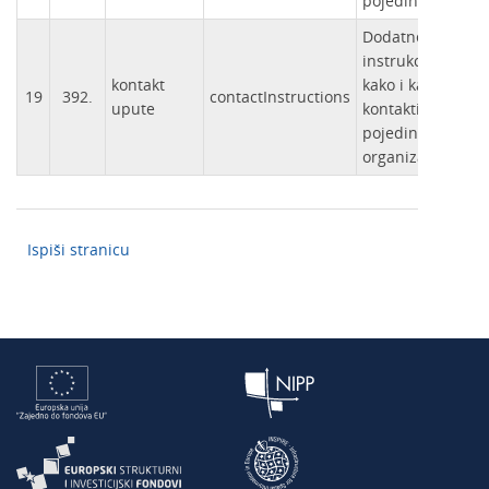
pojedinca.
Dodatne
instrukcije
kontakt
kako i kada
19
392.
contactInstructions
upute
kontaktirati
pojedinca ili
organizaciju.
Ispiši stranicu