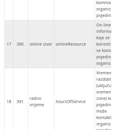
komntaktirati
organizacija ili
pojedinac.
On-line
informacije
koje se mogu
17
390.
online izvor
onlineResource
koristiti da bi
se kontaktirao
pojedinac ili
organizacija.
Vremensko
razdoblje
(uključujući
vremenske
radno
zone) kada
18
391.
hoursOfService
vrijeme
pojedinac
može
kontaktirati
organizaciju ili