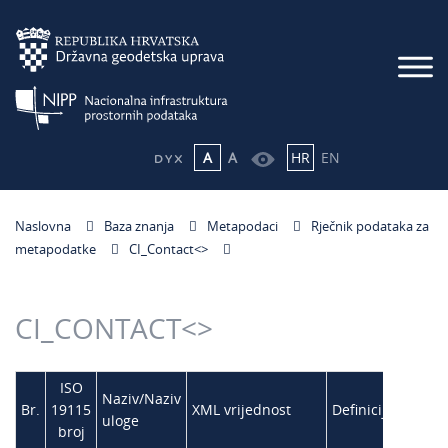
A
A
HR
EN
Naslovna
Baza znanja
Metapodaci
Rječnik podataka za
metapodatke
CI_Contact<
>
CI_CONTACT<
>
ISO
Naziv/Naziv
Br.
19115
XML vrijednost
Definicija
uloge
broj