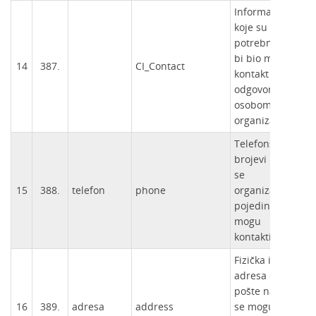
Informacije
koje su
potrebne da
bi bio moguć
14
387.
CI_Contact
kontakt s
odgovornom
o
osobom i/ili
organizacijom.
Telefonski
brojevi na koje
se
15
388.
telefon
phone
organizacija ili
pojedinac
mogu
kontaktirati.
Fizička i
adresa e-
pošte na koju
16
389.
adresa
address
se mogu