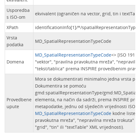
Usporedba
ekvivalent (ograničen na vector, grid, tin i textTabl
s ISO-om
XPath
identificationInfo[1]/*/spatialRepresentationType
Vrsta
MD_SpatialRepresentationTypeCode
podatka
MD_SpatialRepresentationTypeCode
<> [ISO 19115
Domena
"vektor", "pravilna pravokutna mreža", "nepravilna
"tekst/tablica" prema INSPIRE provedbenim pravi
Mora se dokumentirati minimalno jedna vrsta pro
Dokumentira se pomoću
gmd:spatialRepresentationType/gmd:MD_Spatial
Provedbene
elementa, na način da sadrži, prema INSPIRE pro
upute
metapodatke, jednu od sljedećih vrijednosti ISO 
MD_SpatialRepresentationTypeCode
kodne liste: "
pravokutna mreža", "nepravilna mreža trokuta" ili "
"grid", "tin" ili "textTable" XML vrijednosti).