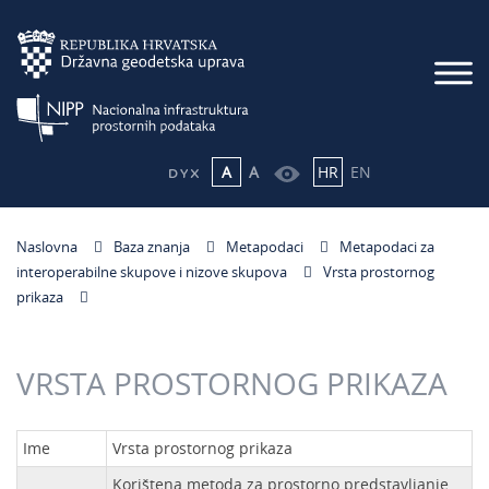
A
A
HR
EN
Naslovna
Baza znanja
Metapodaci
Metapodaci za
interoperabilne skupove i nizove skupova
Vrsta prostornog
prikaza
VRSTA PROSTORNOG PRIKAZA
Ime
Vrsta prostornog prikaza
Korištena metoda za prostorno predstavljanje