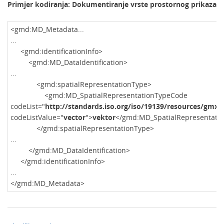
Primjer kodiranja: Dokumentiranje vrste prostornog prikaza
<gmd:MD_Metadata...
...
<gmd:identificationInfo>
<gmd:MD_DataIdentification>
...
<gmd:spatialRepresentationType>
<gmd:MD_SpatialRepresentationTypeCode
codeList="
http://standards.iso.org/iso/19139/resources/gmx
codeListValue="
vector
">
vektor
</gmd:MD_SpatialRepresentati
</gmd:spatialRepresentationType>
...
</gmd:MD_DataIdentification>
</gmd:identificationInfo>
...
</gmd:MD_Metadata>