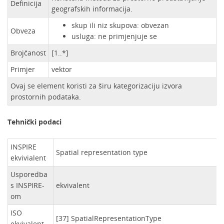
Definicija
geografskih informacija.
skup ili niz skupova: obvezan
Obveza
usluga: ne primjenjuje se
Brojčanost
[1..*]
Primjer
vektor
Ovaj se element koristi za širu kategorizaciju izvora
prostornih podataka.
Tehnički podaci
INSPIRE
Spatial representation type
ekvivialent
Usporedba
s INSPIRE-
ekvivalent
om
ISO
[37] SpatialRepresentationType
ekvivalent