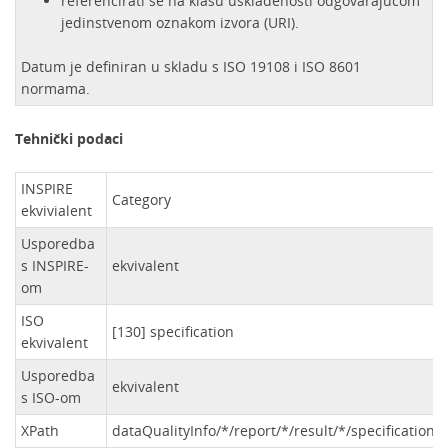
referencirati se na klasu usklađenosti odgovarajućom
jedinstvenom oznakom izvora (URI).
Datum je definiran u skladu s ISO 19108 i ISO 8601
normama.
Tehnički podaci
INSPIRE
Category
ekvivialent
Usporedba
s INSPIRE-
ekvivalent
om
ISO
[130] specification
ekvivalent
Usporedba
ekvivalent
s ISO-om
XPath
dataQualityInfo/*/report/*/result/*/specification