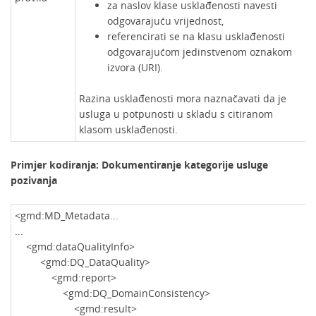
za naslov klase usklađenosti navesti
odgovarajuću vrijednost,
referencirati se na klasu usklađenosti
odgovarajućom jedinstvenom oznakom
izvora (URI).
Razina usklađenosti mora naznačavati da je
usluga u potpunosti u skladu s citiranom
klasom usklađenosti.
Primjer kodiranja: Dokumentiranje kategorije usluge
pozivanja
<gmd:MD_Metadata...
...
<gmd:dataQualityInfo>
<gmd:DQ_DataQuality>
<gmd:report>
<gmd:DQ_DomainConsistency>
<gmd:result>