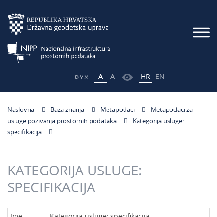
A
A
HR
EN
Naslovna
Baza znanja
Metapodaci
Metapodaci za
usluge pozivanja prostornih podataka
Kategorija usluge:
specifikacija
KATEGORIJA USLUGE:
SPECIFIKACIJA
Ime
Kategorija usluge: specifikacija