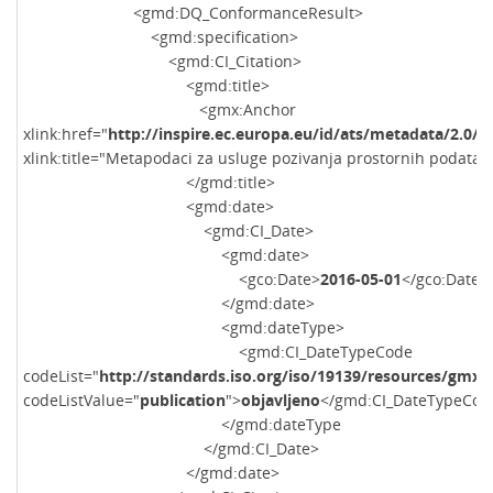
<gmd:DQ_ConformanceResult>
<gmd:specification>
<gmd:CI_Citation>
<gmd:title>
<gmx:Anchor
xlink:href="
http://inspire.ec.europa.eu/id/ats/metadata/2.0/s
xlink:title="Metapodaci za usluge pozivanja prostornih podatak
</gmd:title>
<gmd:date>
<gmd:CI_Date>
<gmd:date>
<gco:Date>
2016-05-01
</gco:Date>
</gmd:date>
<gmd:dateType>
<gmd:CI_DateTypeCode
codeList="
http://standards.iso.org/iso/19139/resources/gmx
codeListValue="
publication
">
objavljeno
</gmd:CI_DateTypeCod
</gmd:dateType
</gmd:CI_Date>
</gmd:date>