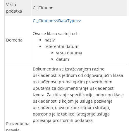
Vrsta
CI_Citation
podatka
CI_Citation<<DataType>>
Ova se klasa sastoji od:
Domena
naziv
referentni datum
vrsta datuma
datum
Dokumentira se izražavanjem razine
usklađenosti s jednom od odgovarajućih klasa
usklađenosti prema općim provedbenim
uputama za dokumentiranje usklađenosti
izvora. Za citiranje specifikacije, odnosno klase
usklađenosti s kojom je usluga pozivanja
usklađena, u ovom konkretnom slučaju,
potrebno je iz tablice Kategorije usluga
pozivanja prostornih podataka:
Provedbena
pravila