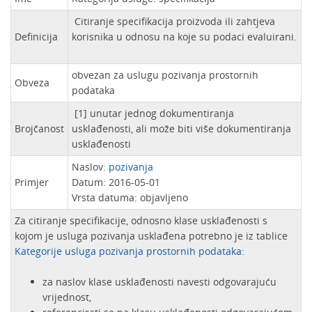
Citiranje specifikacija proizvoda ili zahtjeva
Definicija
korisnika u odnosu na koje su podaci evaluirani.
obvezan za uslugu pozivanja prostornih
Obveza
podataka
[1] unutar jednog dokumentiranja
Brojčanost
usklađenosti, ali može biti više dokumentiranja
usklađenosti
Naslov:
pozivanja
Primjer
Datum: 2016-05-01
Vrsta datuma: objavljeno
Za citiranje specifikacije, odnosno klase usklađenosti s
kojom je usluga pozivanja usklađena potrebno je iz tablice
Kategorije usluga pozivanja prostornih podataka
:
za naslov klase usklađenosti navesti odgovarajuću
vrijednost,