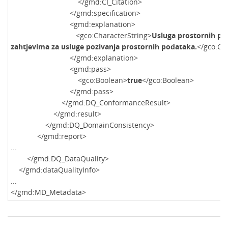
</gmd:CI_Citation>
</gmd:specification>
<gmd:explanation>
<gco:CharacterString>
Usluga prostornih po
zahtjevima za usluge pozivanja prostornih podataka.
</gco:Ch
</gmd:explanation>
<gmd:pass>
<gco:Boolean>
true
</gco:Boolean>
</gmd:pass>
</gmd:DQ_ConformanceResult>
</gmd:result>
</gmd:DQ_DomainConsistency>
</gmd:report>
...
</gmd:DQ_DataQuality>
</gmd:dataQualityInfo>
...
</gmd:MD_Metadata>