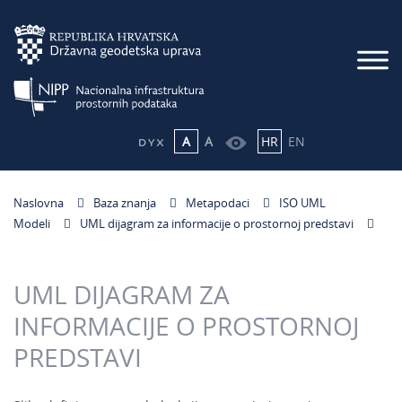
A
A
HR
EN
Naslovna
Baza znanja
Metapodaci
ISO UML
Modeli
UML dijagram za informacije o prostornoj predstavi
UML DIJAGRAM ZA
INFORMACIJE O PROSTORNOJ
PREDSTAVI