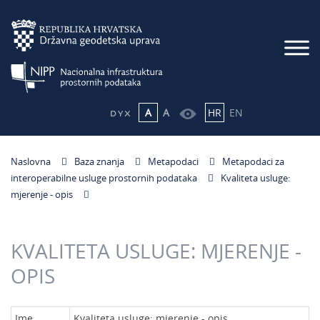
A
A
HR
EN
Naslovna
Baza znanja
Metapodaci
Metapodaci za
interoperabilne usluge prostornih podataka
Kvaliteta usluge:
mjerenje - opis
KVALITETA USLUGE: MJERENJE -
OPIS
Ime
Kvaliteta usluge: mjerenje - opis