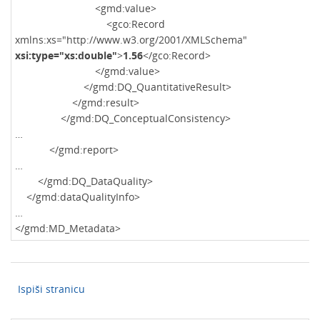
<gmd:value>
<gco:Record
xmlns:xs="http://www.w3.org/2001/XMLSchema"
xsi:type="xs:double"
>
1.56
</gco:Record>
</gmd:value>
</gmd:DQ_QuantitativeResult>
</gmd:result>
</gmd:DQ_ConceptualConsistency>
…
</gmd:report>
…
</gmd:DQ_DataQuality>
</gmd:dataQualityInfo>
…
</gmd:MD_Metadata>
Ispiši stranicu