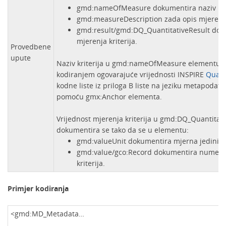
gmd:nameOfMeasure dokumentira naziv krit
gmd:measureDescription zada opis mjerenja 
gmd:result/gmd:DQ_QuantitativeResult doku
mjerenja kriterija.
Provedbene
upute
Naziv kriterija u gmd:nameOfMeasure elementu 
kodiranjem ogovarajuće vrijednosti INSPIRE
Quali
kodne liste iz priloga B liste na jeziku metapodat
pomoću gmx:Anchor elementa.
Vrijednost mjerenja kriterija u gmd:DQ_Quantitat
dokumentira se tako da se u elementu:
gmd:valueUnit dokumentira mjerna jedinica 
gmd:value/gco:Record dokumentira numerič
kriterija.
Primjer kodiranja
<gmd:MD_Metadata…
…