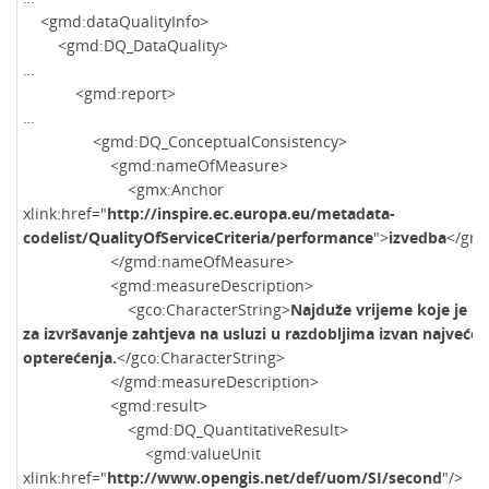
<gmd:dataQualityInfo>
<gmd:DQ_DataQuality>
…
<gmd:report>
…
<gmd:DQ_ConceptualConsistency>
<gmd:nameOfMeasure>
<gmx:Anchor
xlink:href="
http://inspire.ec.europa.eu/metadata-
codelist/QualityOfServiceCriteria/performance
">
izvedba
</gmx
</gmd:nameOfMeasure>
<gmd:measureDescription>
<gco:CharacterString>
Najduže vrijeme koje je p
za izvršavanje zahtjeva na usluzi u razdobljima izvan najvećeg
opterećenja.
</gco:CharacterString>
</gmd:measureDescription>
<gmd:result>
<gmd:DQ_QuantitativeResult>
<gmd:valueUnit
xlink:href="
http://www.opengis.net/def/uom/SI/second
"/>