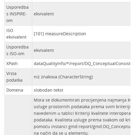
Usporedba
s INSPIRE-
ekvivalent
om
ISO
[101] measureDescription
ekvivalent
Usporedba
ekvivalent
s ISO-om
XPath
dataQualityInfo/*/report/DQ_ConceptualConsiste
Vrsta
niz znakova (CharacterString)
podatka
Domena
slobodan tekst
Mora se dokumentirati procijenjena najmanja kval
usluge prostornih podataka prema svim kriterijima
navedenim u tablici Kriteriji kvalitete interoperab
podataka. Kvaliteta usluge prema svakom od krite
pomoću instanci gmd:report/gmd:DQ_ConceptualC
na način da se u elementu: