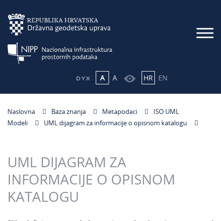
A
A
HR
EN
Naslovna
Baza znanja
Metapodaci
ISO UML
Modeli
UML dijagram za informacije o opisnom katalogu
UML DIJAGRAM ZA
INFORMACIJE O OPISNOM
KATALOGU