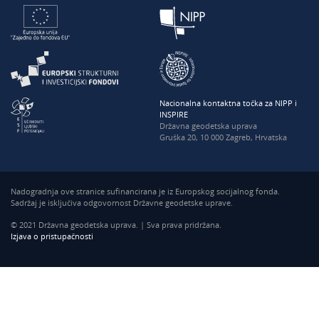
Nacionalna kontaktna točka za NIPP i
INSPIRE
Državna geodetska uprava
Gruška 20, 10 000 Zagreb, Hrvatska
Nadogradnja ove stranice sufinancirana je iz Europskog socijalnog fonda.
Sadržaj je isključiva odgovornost Državne geodetske uprave.
© 2021 Državna geodetska uprava. | Sva prava pridržana.
Izjava o pristupačnosti