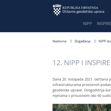
NIPP
INSPIR
Naslovna
Događanja
NIPP sk
12. NIPP I INSPI
Dana 20. listopada 2021. održana 
infrastrukturama prostornih podata
geodetske uprave. Ovogodišnja kon
mjerama s prisustvom oko 90 sudion