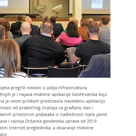
jela pregršt novosti iz polja infrastruktura
nijih je i najava mobilne aplikacije GeoHrvatska koju
 Ona je ovom prilikom predstavila navedenu aplikaciju
lnosti od praktičnog značaja za građane, kao i
datnih prostornih podataka iz nadležnosti tijela javne
žava i razvija Državna geodetska uprava od 2019.
tem internet preglednika, a otvaranje mobilne
oro.