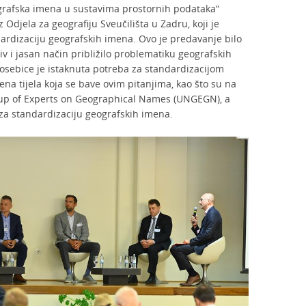
rafska imena u sustavima prostornih podataka“
iz Odjela za geografiju Sveučilišta u Zadru, koji je
dardizaciju geografskih imena. Ovo je predavanje bilo
iv i jasan način približilo problematiku geografskih
Posebice je istaknuta potreba za standardizacijom
ena tijela koja se bave ovim pitanjima, kao što su na
roup of Experts on Geographical Names (UNGEGN), a
 za standardizaciju geografskih imena.