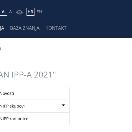
A
A
HR
EN
JA
BAZA ZNANJA
KONTAKT
AN IPP-A 2021"
Novosti
NIPP skupovi
NIPP radionice