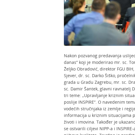
Nakon pozvanog predavanja uslijedi
danas“ koji je moderirao mr. sc. Tom
Željko Obradović, direktor FGU BIH, p
Sjever, dr. sc. Darko Šiško, pročeln
grada u Gradu Zagrebu, mr. sc. Draga
sc. Damir Šantek, glavni ravnatelj 
tri teme: „Upravljanje kriznim situa
poslije INSPIRE“. O navedenim tem
vodećih stručnjaka iz zemlje i regi
informacija u kriznim situacijama p
životi i imovina. Također je ukaza
se ostvarili ciljevi NIPP-a i INSPIR