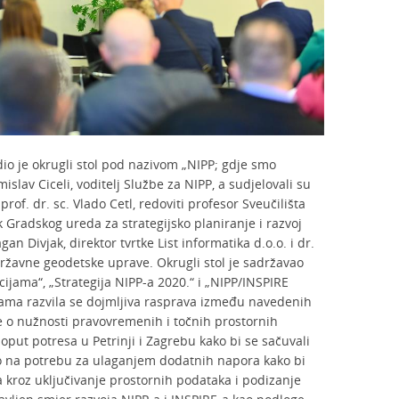
o je okrugli stol pod nazivom „NIPP; gdje smo
islav Ciceli, voditelj Službe za NIPP, a sudjelovali su
rof. dr. sc. Vlado Cetl, redoviti profesor Sveučilišta
ik Gradskog ureda za strategijsko planiranje i razvoj
n Divjak, direktor tvrtke List informatika d.o.o. i dr.
Državne geodetske uprave. Okrugli stol je sadržavao
cijama“, „Strategija NIPP-a 2020.“ i „NIPP/INSPIRE
ama razvila se dojmljiva rasprava između navedenih
je o nužnosti pravovremenih i točnih prostornih
oput potresa u Petrinji i Zagrebu kako bi se sačuvali
no na potrebu za ulaganjem dodatnih napora kako bi
E-a kroz uključivanje prostornih podataka i podizanje