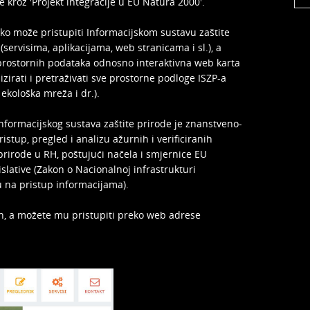
de kroz 'Projekt integracije u EU Natura 2000'.
tko može pristupiti Informacijskom sustavu zaštite
servisima, aplikacijama, web stranicama i sl.), a
 prostornih podataka odnosno interaktivna web karta
zirati i pretraživati sve prostorne podloge ISZP-a
 ekološka mreža i dr.).
nformacijskog sustava zaštite prirode je znanstveno-
ristup, pregled i analizu ažurnih i verificiranih
 prirode u RH, poštujući načela i smjernice EU
islative (Zakon o Nacionalnoj infrastrukturi
 na pristup informacijama).
an, a možete mu pristupiti preko web adrese