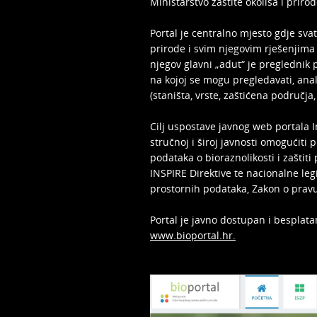
Ministarstvo zaštite okoliša i priro
Portal je centralno mjesto gdje sva
prirode i svim njegovim rješenjima (
njegov glavni „adut“ je preglednik
na kojoj se mogu pregledavati, anali
(staništa, vrste, zaštićena područja,
Cilj uspostave javnog web portala I
stručnoj i široj javnosti omogućiti p
podataka o bioraznolikosti i zaštiti
INSPIRE Direktive te nacionalne leg
prostornih podataka, Zakon o pravu
Portal je javno dostupan i besplat
www.bioportal.hr
.