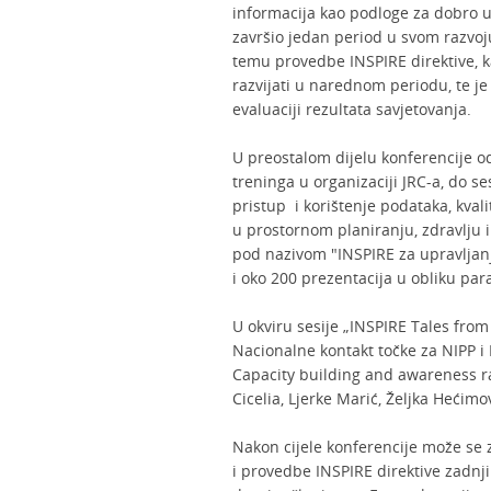
informacija kao podloge za dobro u
završio jedan period u svom razvoj
temu provedbe INSPIRE direktive, k
razvijati u narednom periodu, te j
evaluaciji rezultata savjetovanja.
U preostalom dijelu konferencije odv
treninga u organizaciji JRC-a, do 
pristup i korištenje podataka, kvali
u prostornom planiranju, zdravlju i 
pod nazivom "INSPIRE za upravljanj
i oko 200 prezentacija u obliku paral
U okviru sesije „INSPIRE Tales from
Nacionalne kontakt točke za NIPP i
Capacity building and awareness r
Cicelia, Ljerke Marić, Željka Hećim
Nakon cijele konferencije može se z
i provedbe INSPIRE direktive zadnjih