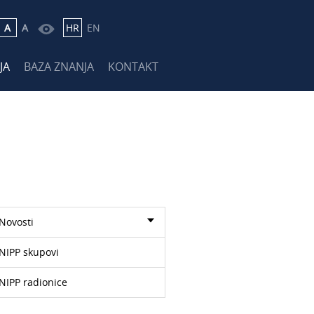
A
A
HR
EN
JA
BAZA ZNANJA
KONTAKT
Novosti
NIPP skupovi
NIPP radionice