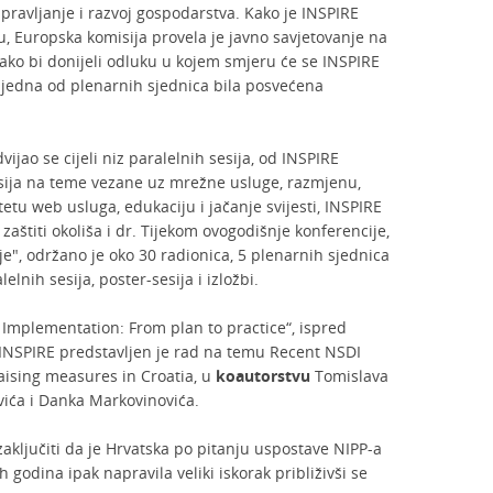
pravljanje i razvoj gospodarstva. Kako je INSPIRE
u, Europska komisija provela je javno savjetovanje na
ako bi donijeli odluku u kojem smjeru će se INSPIRE
e jedna od plenarnih sjednica bila posvećena
ijao se cijeli niz paralelnih sesija, od INSPIRE
sesija na teme vezane uz mrežne usluge, razmjenu,
tetu web usluga, edukaciju i jačanje svijesti, INSPIRE
zaštiti okoliša i dr. Tijekom ovogodišnje konferencije,
e", održano je oko 30 radionica, 5 plenarnih sjednica
elnih sesija, poster-sesija i izložbi.
 Implementation: From plan to practice“, ispred
 INSPIRE predstavljen je rad na temu Recent NSDI
aising measures in Croatia, u
koautorstvu
Tomislava
ovića i Danka Markovinovića.
aključiti da je Hrvatska po pitanju uspostave NIPP-a
 godina ipak napravila veliki iskorak približivši se