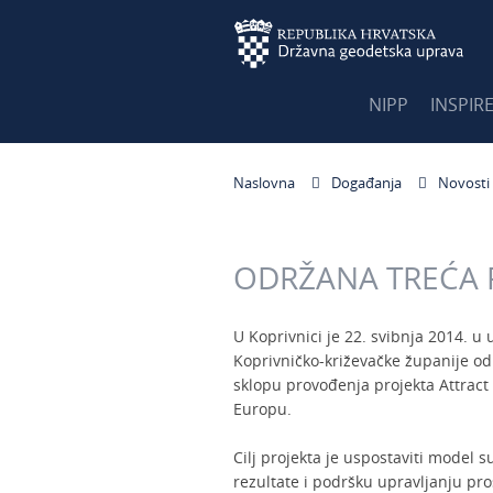
NIPP
INSPIR
Naslovna
Događanja
Novosti
ODRŽANA TREĆA R
U Koprivnici je 22. svibnja 2014. u
Koprivničko-križevačke županije odr
sklopu provođenja projekta Attract
Europu.
Cilj projekta je uspostaviti model s
rezultate i podršku upravljanju p