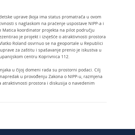
odetske uprave (koja ima status promatrača u ovom
ktivnosti s naglaskom na praćenje uspostave NIPP-a i
n Matica koordinator projekta na pilot području
entirao je projekt i izvješće o atraktivnosti prostora
 Vlatko Roland osvrnuo se na geoportale u Republici
prave za zaštitu i spašavanje prenio je iskustva u
upanijskom centru Koprivnica 112.
njaka u čijoj domeni rada su prostorni podaci. Cilj
ti napredak u provođenju Zakona o NIPP-u, razmjena
a atraktivnosti prostora i diskusija o navedenim