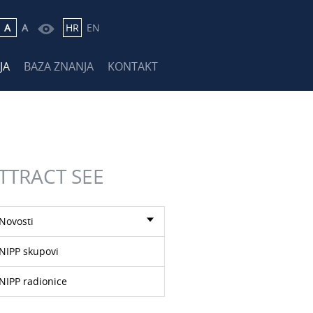
A
A
HR
EN
JA
BAZA ZNANJA
KONTAKT
TTRACT SEE
Novosti
NIPP skupovi
NIPP radionice