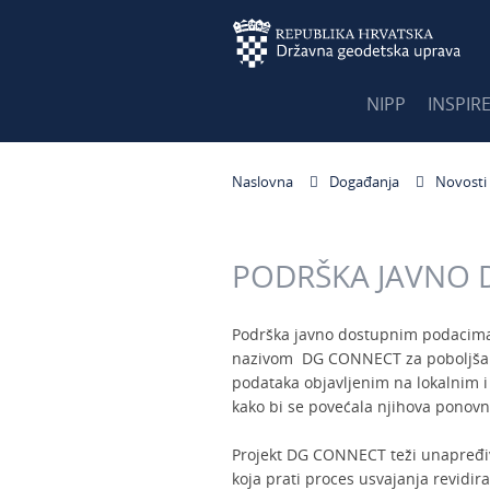
NIPP
INSPIR
Naslovna
Događanja
Novosti
PODRŠKA JAVNO
Podrška javno dostupnim podacima 
nazivom DG CONNECT za poboljšanje
podataka objavljenim na lokalnim 
kako bi se povećala njihova ponovn
Projekt DG CONNECT teži unapređiv
koja prati proces usvajanja revidir