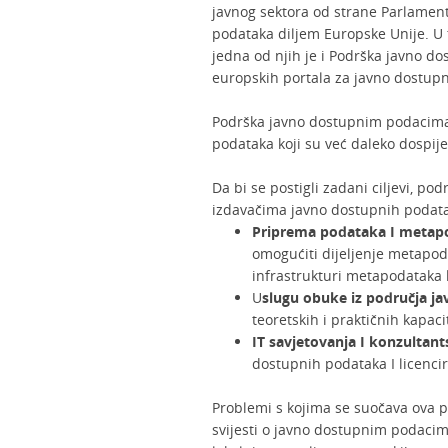
javnog sektora od strane Parlament
podataka diljem Europske Unije. U 
jedna od njih je i Podrška javno d
europskih portala za javno dostup
Podrška javno dostupnim podacima je
podataka koji su već daleko dospijeli
Da bi se postigli zadani ciljevi, 
izdavačima javno dostupnih podatak
Priprema podataka I metapo
omogućiti dijeljenje metapo
infrastrukturi metapodataka k
U
slugu obuke iz područja j
teoretskih i praktičnih kapac
IT savjetovanja I konzultant
dostupnih podataka I licenc
Problemi s kojima se suočava ova p
svijesti o javno dostupnim podacim