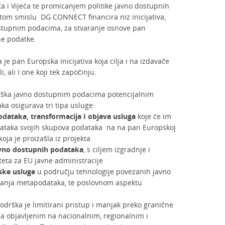
a i Vijeća te promicanjem politike javno dostupnih
tom smislu DG CONNECT financira niz inicijativa,
ostupnim podacima, za stvaranje osnove pan
ne podatke.
 pan Europska inicijativa koja cilja i na izdavače
, ali I one koji tek započinju.
podrška javno dostupnim podacima potencijalnim
a osigurava tri tipa usluge:
dataka, transformacija I objava usluga
koje će im
dataka svojih skupova podataka na na pan Europskoj
oja je proizašla iz projekta
avno dostupnih podataka
, s ciljem izgradnje i
iteta za EU javne administracije
ske usluge
u području tehnologije povezanih javno
iranja metapodataka, te poslovnom aspektu
odrška je limitirani pristup i manjak preko granične
a objavljenim na nacionalnim, regionalnim i