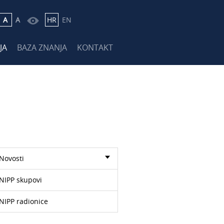
A
A
HR
EN
JA
BAZA ZNANJA
KONTAKT
Novosti
NIPP skupovi
NIPP radionice