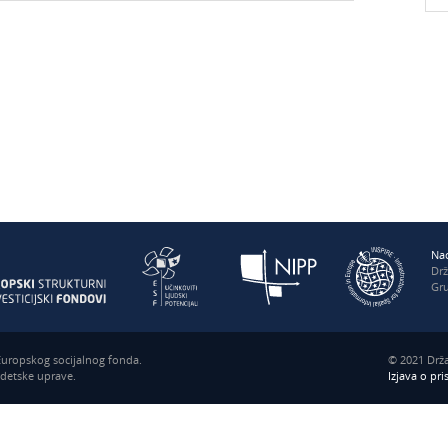
Nac
Dr
Gru
 Europskog socijalnog fonda.
© 2021 Drža
odetske uprave.
Izjava o pr