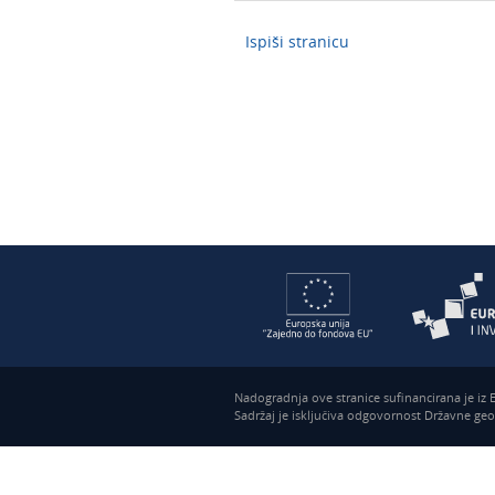
Ispiši stranicu
Nadogradnja ove stranice sufinancirana je iz
Sadržaj je isključiva odgovornost Državne ge