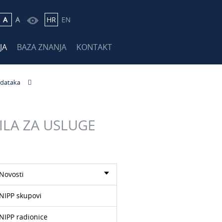
A
A
HR
EN
JA
BAZA ZNANJA
KONTAKT
odataka
LA ZA USLUGE
Novosti
NIPP skupovi
NIPP radionice