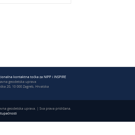
ionalna kontaktna točka za NIPP i INSPIRE
žavna geodetska uprava
ška 20, 10 000 Zagreb, Hrvatska
vna geodetska uprava. | Sva prava pridržana.
istupačnosti