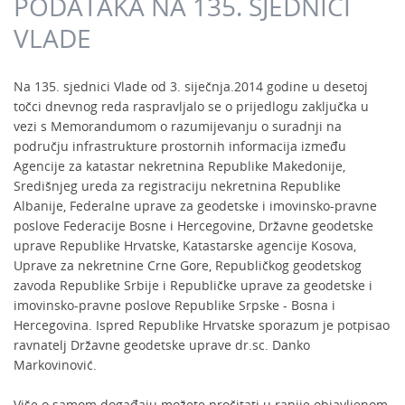
PODATAKA NA 135. SJEDNICI
VLADE
Na 135. sjednici Vlade od 3. siječnja.2014 godine u desetoj
točci dnevnog reda raspravljalo se o prijedlogu zaključka u
vezi s Memorandumom o razumijevanju o suradnji na
području infrastrukture prostornih informacija između
Agencije za katastar nekretnina Republike Makedonije,
Središnjeg ureda za registraciju nekretnina Republike
Albanije, Federalne uprave za geodetske i imovinsko-pravne
poslove Federacije Bosne i Hercegovine, Državne geodetske
uprave Republike Hrvatske, Katastarske agencije Kosova,
Uprave za nekretnine Crne Gore, Republičkog geodetskog
zavoda Republike Srbije i Republičke uprave za geodetske i
imovinsko-pravne poslove Republike Srpske - Bosna i
Hercegovina. Ispred Republike Hrvatske sporazum je potpisao
ravnatelj Državne geodetske uprave dr.sc. Danko
Markovinović.
Više o samom događaju možete pročitati u ranije objavljenom