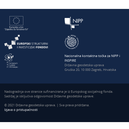
Nacionalna kontaktna točka za NIPP i
INSPIRE
Državna geodetska uprava
Gruška 20, 10 000 Zagreb, Hrvatska
Nadogradnja ove stranice sufinancirana je iz Europskog socijalnog fonda.
Sadržaj je isključiva odgovornost Državne geodetske uprave.
© 2021 Državna geodetska uprava. | Sva prava pridržana.
Izjava o pristupačnosti