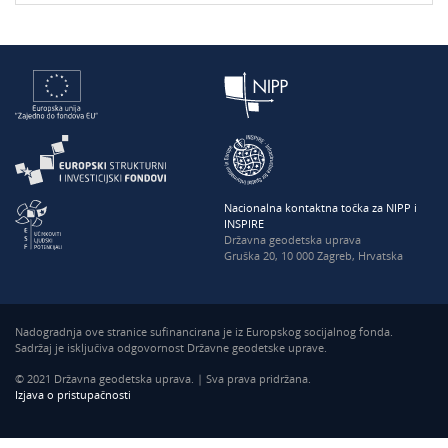
Nacionalna kontaktna točka za NIPP i
INSPIRE
Državna geodetska uprava
Gruška 20, 10 000 Zagreb, Hrvatska
Nadogradnja ove stranice sufinancirana je iz Europskog socijalnog fonda.
Sadržaj je isključiva odgovornost Državne geodetske uprave.
© 2021 Državna geodetska uprava. | Sva prava pridržana.
Izjava o pristupačnosti