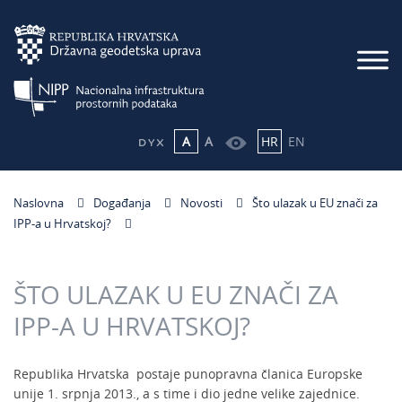
A
A
HR
EN
Naslovna
Događanja
Novosti
Što ulazak u EU znači za
IPP-a u Hrvatskoj?
ŠTO ULAZAK U EU ZNAČI ZA
IPP-A U HRVATSKOJ?
Republika Hrvatska postaje punopravna članica Europske
unije 1. srpnja 2013., a s time i dio jedne velike zajednice.