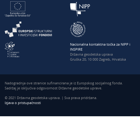
Nacionalna kontaktna točka za NIPP i
INSPIRE
Državna geodetska uprava
Gruška 20, 10 000 Zagreb, Hrvatska
Nadogradnja ove stranice sufinancirana je iz Europskog socijalnog fonda.
Sadržaj je isključiva odgovornost Državne geodetske uprave.
© 2021 Državna geodetska uprava. | Sva prava pridržana.
Izjava o pristupačnosti