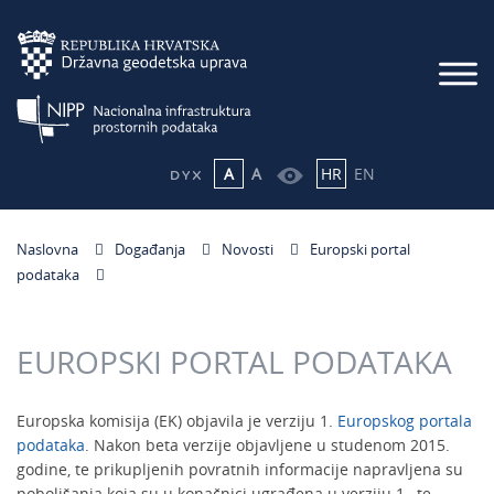
A
A
HR
EN
Naslovna
Događanja
Novosti
Europski portal
podataka
EUROPSKI PORTAL PODATAKA
Europska komisija (EK) objavila je verziju 1.
Europskog portala
podataka
. Nakon beta verzije objavljene u studenom 2015.
godine, te prikupljenih povratnih informacije napravljena su
poboljšanja koja su u konačnici ugrađena u verziju 1., te