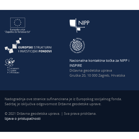
Nacionalna kontaktna točka za NIPP i
INSPIRE
Državna geodetska uprava
Gruška 20, 10 000 Zagreb, Hrvatska
Nadogradnja ove stranice sufinancirana je iz Europskog socijalnog fonda.
Sadržaj je isključiva odgovornost Državne geodetske uprave.
© 2021 Državna geodetska uprava. | Sva prava pridržana.
Izjava o pristupačnosti