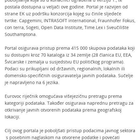
postala dostupna u veljači ove godine. Portal je razvijen od
strane EK uz podršku konzorcija kojeg su činile sljedeće
tvrtke: Capgemini, INTRASOFT international, Fraunhofer Fokus,
con terra, Sogeti, Open Data Institute, Time.Lex i Sveučilište
Southamptona.
Portal osigurava pristup prema 415 000 skupova podataka koji
su dostupni kroz 70 kataloga iz 34 zemlje (28 članica EU, EEA,
Švicarske i zemalja u susjedstvu EU političkog programa).
Podaci su prikupljani od državnih, regionalnih, lokalnih ili
domensko-specifičnih osiguravatelja javnih podataka. Sučelje
je napravljeno na 6 jezika.
Eurovoc riječnik omogućava višejezičnu pretragu prema
kategoriji podataka. Također osigurava naprednu pretragu za
otkrivanje javnih otvorenih podataka prema geografskoj
lokaciji.
Cilj ovog portala je poboljšati pristup podacima javnog sektora
s posebnim naglaskom na otvorene podatke i povećati