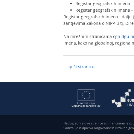
Registar geografskih imena -
Registar geografskih imena -
Registar geografskih imena i dalje 
zahtjevima Zakona o NIPP-u tj. Dire
Na mrežnim stranicama
cgn.dgu.h
imena, kako na globalnoj, regionalno
Ispiši stranicu
Nadogradnja ove stranice sufinancirana je iz
Sadržaj je isključiva odgovornost Državne ge