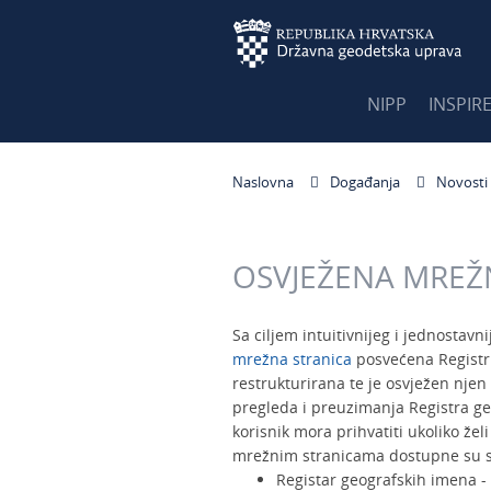
NIPP
INSPIR
Naslovna
Događanja
Novosti
OSVJEŽENA MREŽ
Sa ciljem intuitivnijeg i jednostav
mrežna stranica
posvećena Registru
restrukturirana te je osvježen nje
pregleda i preuzimanja Registra ge
korisnik mora prihvatiti ukoliko že
mrežnim stranicama dostupne su s
Registar geografskih imena -