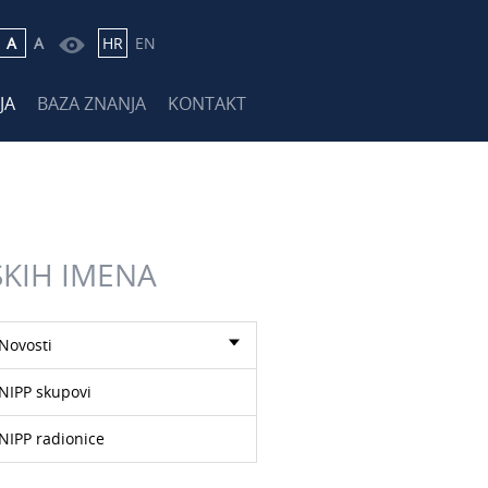
A
A
HR
EN
JA
BAZA ZNANJA
KONTAKT
SKIH IMENA
Novosti
NIPP skupovi
NIPP radionice