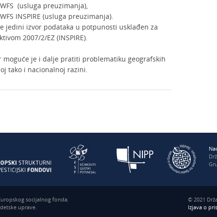
 WFS (usluga preuzimanja),
 WFS INSPIRE (usluga preuzimanja).
je jedini izvor podataka u potpunosti usklađen za
ktivom 2007/2/EZ (INSPIRE).
r
moguće je i dalje pratiti problematiku geografskih
j tako i nacionalnoj razini.
Nac
Dr
Gru
 Europskog socijalnog fonda.
© 2021 Drža
odetske uprave.
Izjava o pr