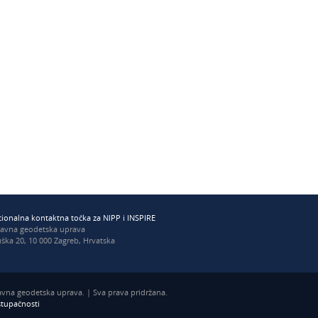
ionalna kontaktna točka za NIPP i INSPIRE
žavna geodetska uprava
ška 20, 10 000 Zagreb, Hrvatska
vna geodetska uprava. | Sva prava pridržana.
istupačnosti