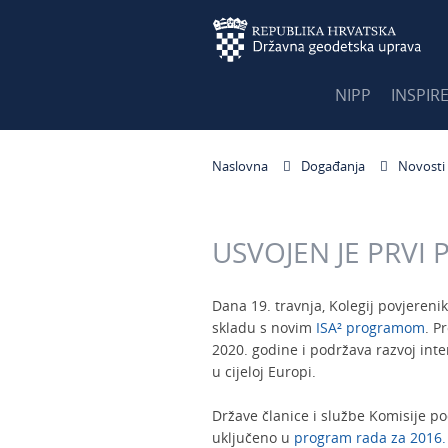
NIPP
INSPIR
Naslovna
Događanja
Novosti
USVOJEN JE PRV
Dana 19. travnja, Kolegij povjereni
skladu s novim
ISA² programom
. P
2020. godine i podržava razvoj int
u cijeloj Europi.
Države članice i službe Komisije pod
uključeno u
program rada za 2016.