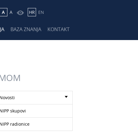
A
A
HR
EN
JA
BAZA ZNANJA
KONTAKT
RAMOM
Novosti
NIPP skupovi
NIPP radionice