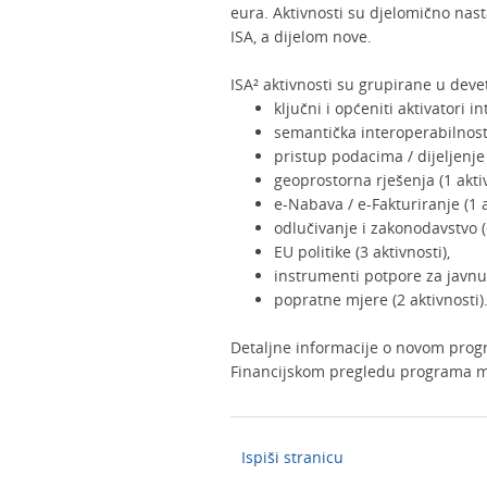
eura. Aktivnosti su djelomično na
ISA, a dijelom nove.
ISA² aktivnosti su grupirane u dev
ključni i općeniti aktivatori in
semantička interoperabilnost 
pristup podacima / dijeljenje 
geoprostorna rješenja (1 aktiv
e-Nabava / e-Fakturiranje (1 a
odlučivanje i zakonodavstvo (6
EU politike (3 aktivnosti),
instrumenti potpore za javnu 
popratne mjere (2 aktivnosti)
Detaljne informacije o novom prog
Financijskom pregledu programa m
Ispiši stranicu