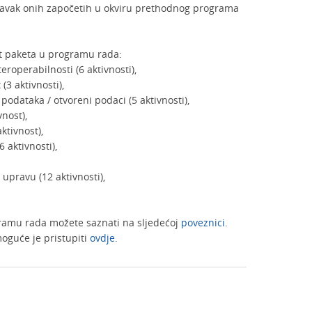
stavak onih započetih u okviru prethodnog programa
et paketa u programu rada:
teroperabilnosti (6 aktivnosti),
(3 aktivnosti),
podataka / otvoreni podaci (5 aktivnosti),
nost),
ktivnost),
 aktivnosti),
upravu (12 aktivnosti),
.
ramu rada možete saznati na sljedećoj
poveznici
.
oguće je pristupiti
ovdje
.