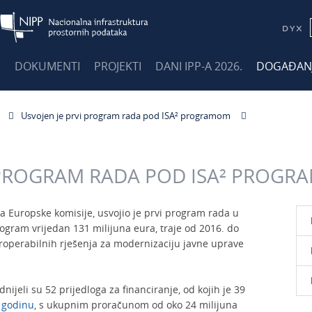
E
DOKUMENTI
PROJEKTI
DANI IPP-A 2026.
DOGAĐAN
Usvojen je prvi program rada pod ISA² programom
I PROGRAM RADA POD ISA² PROG
ka Europske komisije, usvojio je prvi program rada u
rogram vrijedan 131 milijuna eura, traje od 2016. do
eroperabilnih rješenja za modernizaciju javne uprave
nijeli su 52 prijedloga za financiranje, od kojih je 39
 godinu
, s ukupnim proračunom od oko 24 milijuna