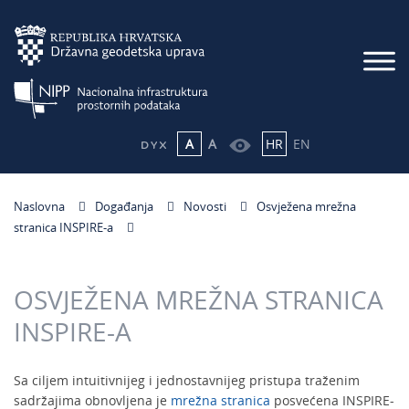
A
A
HR
EN
Naslovna
Događanja
Novosti
Osvježena mrežna
stranica INSPIRE-a
OSVJEŽENA MREŽNA STRANICA
INSPIRE-A
Sa ciljem intuitivnijeg i jednostavnijeg pristupa traženim
sadržajima obnovljena je
mrežna stranica
posvećena INSPIRE-