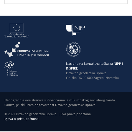
Nacionalna kontaktna točka za NIPP i
INSPIRE
Državna geodetska uprava
Gruška 20, 10 000 Zagreb, Hrvatska
Nadogradnja ove stranice sufinancirana je iz Europskog socijalnog fonda.
Sadržaj je isključiva odgovornost Državne geodetske uprave.
© 2021 Državna geodetska uprava. | Sva prava pridržana.
Izjava o pristupačnosti