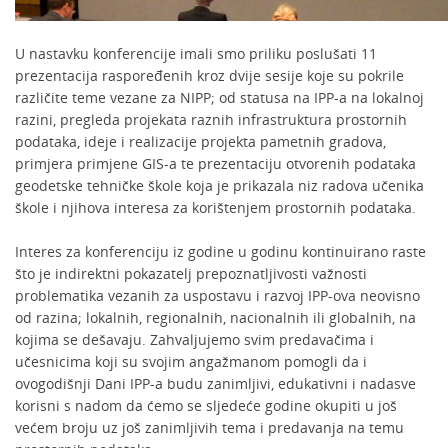
U nastavku konferencije imali smo priliku poslušati 11
prezentacija raspoređenih kroz dvije sesije koje su pokrile
različite teme vezane za NIPP; od statusa na IPP-a na lokalnoj
razini, pregleda projekata raznih infrastruktura prostornih
podataka, ideje i realizacije projekta pametnih gradova,
primjera primjene GIS-a te prezentaciju otvorenih podataka
geodetske tehničke škole koja je prikazala niz radova učenika
škole i njihova interesa za korištenjem prostornih podataka.
Interes za konferenciju iz godine u godinu kontinuirano raste
što je indirektni pokazatelj prepoznatljivosti važnosti
problematika vezanih za uspostavu i razvoj IPP-ova neovisno
od razina; lokalnih, regionalnih, nacionalnih ili globalnih, na
kojima se dešavaju. Zahvaljujemo svim predavačima i
učesnicima koji su svojim angažmanom pomogli da i
ovogodišnji Dani IPP-a budu zanimljivi, edukativni i nadasve
korisni s nadom da ćemo se sljedeće godine okupiti u još
većem broju uz još zanimljivih tema i predavanja na temu