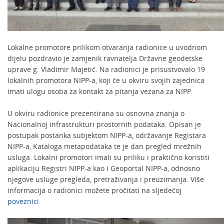
Lokalne promotore prilikom otvaranja radionice u uvodnom
dijelu pozdravio je zamjenik ravnatelja Državne geodetske
uprave g. Vladimir Majetić. Na radionici je prisustvovalo 19
lokalnih promotora NIPP-a, koji će u okviru svojih zajednica
imati ulogu osoba za kontakt za pitanja vezana za NIPP.
U okviru radionice prezentirana su osnovna znanja o
Nacionalnoj infrastrukturi prostornih podataka. Opisan je
postupak postanka subjektom NIPP-a, održavanje Registara
NIPP-a, Kataloga metapodataka te je dan pregled mrežnih
usluga. Lokalni promotori imali su priliku i praktično koristiti
aplikaciju Registri NIPP-a kao i Geoportal NIPP-a, odnosno
njegove usluge pregleda, pretraživanja i preuzimanja. Više
informacija o radionici možete pročitati na sljedećoj
poveznici
.