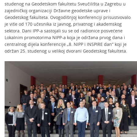
studenog na Geodetskom fakultetu Sveučilišta u Zagrebu u
zajedničkoj organizaciji Državne geodetske uprave i
Geodetskog fakulteta. Ovogodišnjoj konferenciji prisustvovalo
je više od 170 učesnika iz javnog, privatnog i akademskog
sektora. Dani IPP-a sastojali su se od radionice posvećene
Lokalnim promotorima NIPP-a koja je održana prvog dana i
centralnog dijela konferencije „8. NIPP i INSPIRE dan“ koji je
održan 25. studenog u velikoj dvorani Geodetskog fakulteta.