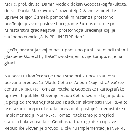
Marić, prof. dr. sc. Damir Medak, dekan Geodetskog fakulteta,
dr. sc. Danko Markovinović, ravnatelj Državne geodetske
uprave te Igor Čižmek, pomoćnik ministar za prostorno
uređenje, pravne poslove i programe Europske unije pri
Ministarstvu graditeljstva i prostornoga uređenja koji je i
službeno otvorio „8. NIPP i INSPIRE dan“.
Ugođaj otvaranja svojim nastupom upotpunili su mladi talenti
glazbene škole „Elly Bašić“ izvođenjem dvije kompozicije na
gitari.
Na početku konferencije imali smo priliku poslušati dva
pozvana predavača: Vladu Cetla iz Zajedničkog istraživačkog
centra EK (JRC) te Tomaža Peteka iz Geodetske i kartografske
uprave Republike Slovenije. Vlado Cetl u svom izlaganju dao
je pregled trenutnog statusa i budućih aktivnosti INSPIRE-a te
je istaknuo preporuke kako prevladati postojeće nedostatke u
implementaciji INSPIRE-a. Tomaž Petek iznio je pregled
statusa i aktivnosti koje Geodetska i kartografska uprave
Republike Slovenije provodi u okviru implementacije INSPIRE-