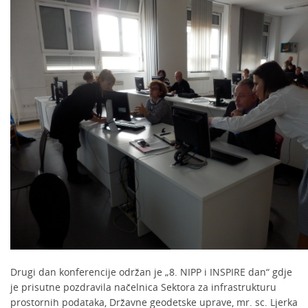
Drugi dan konferencije održan je „8. NIPP i INSPIRE dan“ gdje
je prisutne pozdravila načelnica Sektora za infrastrukturu
prostornih podataka, Državne geodetske uprave, mr. sc. Ljerka