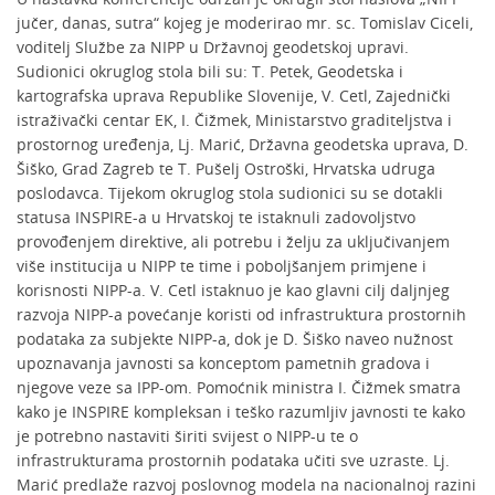
jučer, danas, sutra“ kojeg je moderirao mr. sc. Tomislav Ciceli,
voditelj Službe za NIPP u Državnoj geodetskoj upravi.
Sudionici okruglog stola bili su: T. Petek, Geodetska i
kartografska uprava Republike Slovenije, V. Cetl, Zajednički
istraživački centar EK, I. Čižmek, Ministarstvo graditeljstva i
prostornog uređenja, Lj. Marić, Državna geodetska uprava, D.
Šiško, Grad Zagreb te T. Pušelj Ostroški, Hrvatska udruga
poslodavca. Tijekom okruglog stola sudionici su se dotakli
statusa INSPIRE-a u Hrvatskoj te istaknuli zadovoljstvo
provođenjem direktive, ali potrebu i želju za uključivanjem
više institucija u NIPP te time i poboljšanjem primjene i
korisnosti NIPP-a. V. Cetl istaknuo je kao glavni cilj daljnjeg
razvoja NIPP-a povećanje koristi od infrastruktura prostornih
podataka za subjekte NIPP-a, dok je D. Šiško naveo nužnost
upoznavanja javnosti sa konceptom pametnih gradova i
njegove veze sa IPP-om. Pomoćnik ministra I. Čižmek smatra
kako je INSPIRE kompleksan i teško razumljiv javnosti te kako
je potrebno nastaviti širiti svijest o NIPP-u te o
infrastrukturama prostornih podataka učiti sve uzraste. Lj.
Marić predlaže razvoj poslovnog modela na nacionalnoj razini