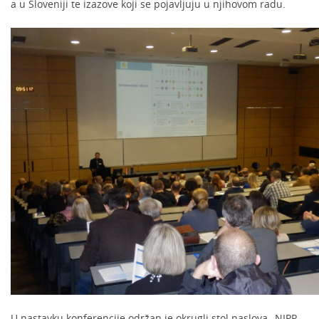
a u Sloveniji te izazove koji se pojavljuju u njihovom radu.
U nastavku konferencije održan je okrugli stol naslova „NIPP