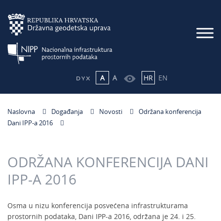
A
A
HR
EN
Naslovna
Događanja
Novosti
Održana konferencija
Dani IPP-a 2016
ODRŽANA KONFERENCIJA DANI
IPP-A 2016
Osma u nizu konferencija posvećena infrastrukturama
prostornih podataka, Dani IPP-a 2016, održana je 24. i 25.