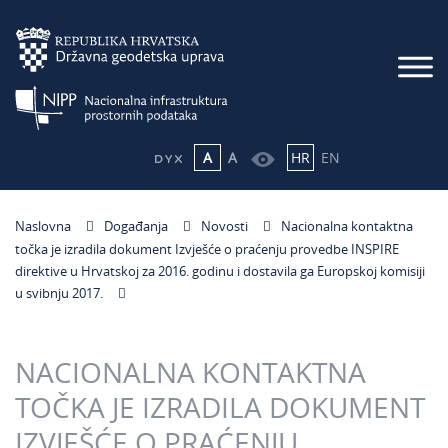
A
A
HR
EN
Naslovna
Događanja
Novosti
Nacionalna kontaktna
točka je izradila dokument Izvješće o praćenju provedbe INSPIRE
direktive u Hrvatskoj za 2016. godinu i dostavila ga Europskoj komisiji
u svibnju 2017.
NACIONALNA KONTAKTNA
TOČKA JE IZRADILA DOKUMENT
IZVJEŠĆE O PRAĆENJU