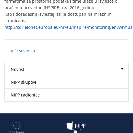
formatima za prostorne podatke i time ulaze u Izvješće o
praćenju provedbe INSPIRE-a za 2016 godinu.
Kao i dosadašnji izvještaj isti je dostupan na mrežnim
stranicama
http://cdr.eionet.europa.eu/hr/eu/inspire/monitoring/envwrmuz
Ispiši stranicu
Novosti
NIPP skupovi
NIPP radionice