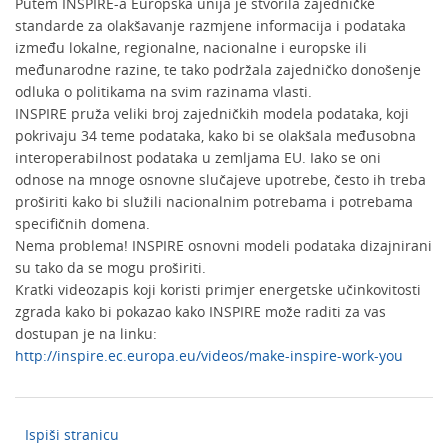
Putem INSPIRE-a Europska unija je stvorila zajedničke
standarde za olakšavanje razmjene informacija i podataka
između lokalne, regionalne, nacionalne i europske ili
međunarodne razine, te tako podržala zajedničko donošenje
odluka o politikama na svim razinama vlasti.
INSPIRE pruža veliki broj zajedničkih modela podataka, koji
pokrivaju 34 teme podataka, kako bi se olakšala međusobna
interoperabilnost podataka u zemljama EU. Iako se oni
odnose na mnoge osnovne slučajeve upotrebe, često ih treba
proširiti kako bi služili nacionalnim potrebama i potrebama
specifičnih domena.
Nema problema! INSPIRE osnovni modeli podataka dizajnirani
su tako da se mogu proširiti.
Kratki videozapis koji koristi primjer energetske učinkovitosti
zgrada kako bi pokazao kako INSPIRE može raditi za vas
dostupan je na linku:
http://inspire.ec.europa.eu/videos/make-inspire-work-you
Ispiši stranicu