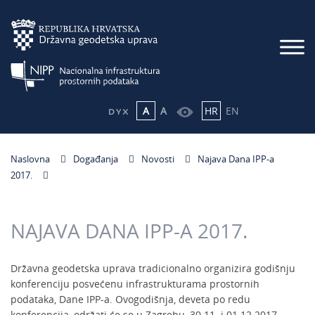
A
A
HR
EN
Naslovna
Događanja
Novosti
Najava Dana IPP-a
2017.
NAJAVA DANA IPP-A 2017.
Državna geodetska uprava tradicionalno organizira godišnju
konferenciju posvećenu infrastrukturama prostornih
podataka, Dane IPP-a. Ovogodišnja, deveta po redu
konferencija, održati će se u Zagrebu, 30.11. i 01.12.2017.