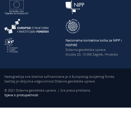
Nacionalna kontaktna točka za NIPP i
INSPIRE
Državna geodetska uprava
Gruška 20, 10 000 Zagreb, Hrvatska
Nadogradnja ove stranice sufinancirana je iz Europskog socijalnog fonda.
Sadržaj je isključiva odgovornost Državne geodetske uprave.
© 2021 Državna geodetska uprava. | Sva prava pridržana.
Izjava o pristupačnosti