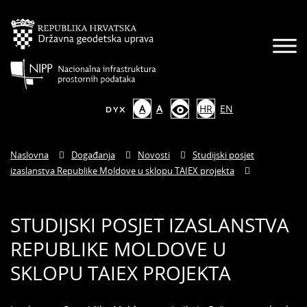
A
A
HR
EN
Naslovna
Događanja
Novosti
Studijski posjet
izaslanstva Republike Moldove u sklopu TAIEX projekta
STUDIJSKI POSJET IZASLANSTVA
REPUBLIKE MOLDOVE U
SKLOPU TAIEX PROJEKTA