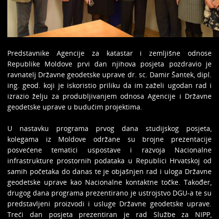
Predstavnike Agencije za katastar i zemljišne odnose
Republike Moldove prvi dan njihova posjeta pozdravio je
ravnatelj Državne geodetske uprave dr. sc. Damir Šantek, dipl.
ing. geod. koji je iskoristio priliku da im zaželi ugodan rad i
izrazio želju za produbljivanjem odnosa Agencije i Državne
geodetske uprave u budućim projektima.
U nastavku programa prvog dana studijskog posjeta,
kolegama iz Moldove održane su brojne prezentacije
posvećene tematici uspostave i razvoja Nacionalne
infrastrukture prostornih podataka u Republici Hrvatskoj od
samih početaka do danas te je objašnjen rad i uloga Državne
geodetske uprave kao Nacionalne kontaktne točke. Također,
drugog dana programa prezentirano je ustrojstvo DGU-a te su
predstavljeni proizvodi i usluge Državne geodetske uprave.
Treći dan posjeta prezentiran je rad Službe za NIPP,